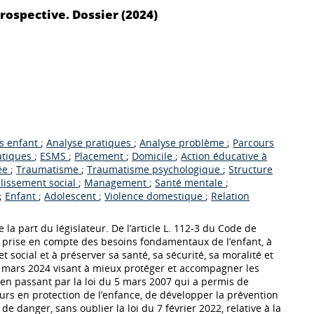
prospective. Dossier (2024)
ts enfant
;
Analyse pratiques
;
Analyse problème
;
Parcours
atiques
;
ESMS
;
Placement
;
Domicile
;
Action éducative à
tée
;
Traumatisme
;
Traumatisme psychologique
;
Structure
lissement social
;
Management
;
Santé mentale
;
;
Enfant
;
Adolescent
;
Violence domestique
;
Relation
e la part du législateur. De l’article L. 112-3 du Code de
r la prise en compte des besoins fondamentaux de l’enfant, à
t social et à préserver sa santé, sa sécurité, sa moralité et
 18 mars 2024 visant à mieux protéger et accompagner les
, en passant par la loi du 5 mars 2007 qui a permis de
eurs en protection de l’enfance, de développer la prévention
 de danger, sans oublier la loi du 7 février 2022, relative à la