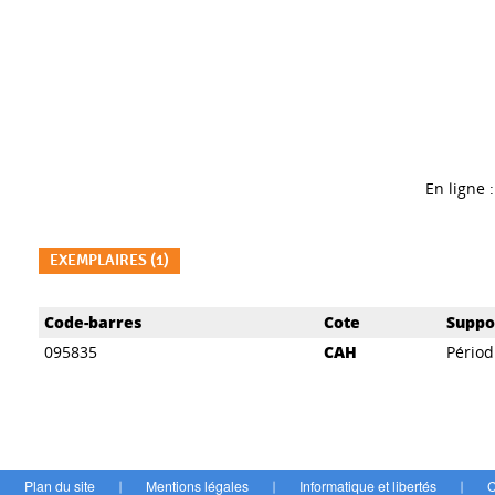
En ligne :
EXEMPLAIRES (1)
Liste des exemplaires
Code-barres
Cote
Suppo
095835
CAH
Périod
Plan du site
Mentions légales
Informatique et libertés
C
|
|
|