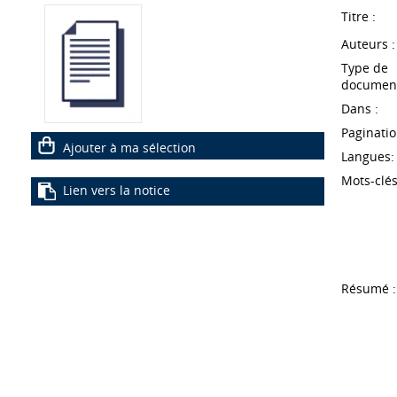
Titre :
Auteurs :
Type de
document
Dans :
Paginatio
Ajouter à ma sélection
Langues:
Mots-clés
Lien vers la notice
Résumé :