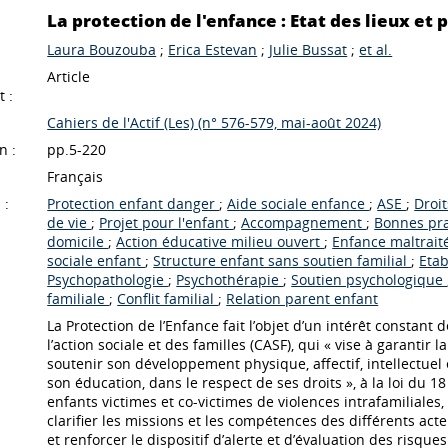
La protection de l'enfance : Etat des lieux et 
Laura Bouzouba
;
Erica Estevan
;
Julie Bussat
;
et al.
Article
 :
Cahiers de l'Actif (Les) (n° 576-579, mai-août 2024)
n :
pp.5-220
Français
 :
Protection enfant danger
;
Aide sociale enfance
;
ASE
;
Droi
de vie
;
Projet pour l'enfant
;
Accompagnement
;
Bonnes pr
domicile
;
Action éducative milieu ouvert
;
Enfance maltrai
sociale enfant
;
Structure enfant sans soutien familial
;
Etab
Psychopathologie
;
Psychothérapie
;
Soutien psychologique
familiale
;
Conflit familial
;
Relation parent enfant
La Protection de l’Enfance fait l’objet d’un intérêt constant d
l’action sociale et des familles (CASF), qui « vise à garanti
soutenir son développement physique, affectif, intellectuel e
son éducation, dans le respect de ses droits », à la loi du
enfants victimes et co-victimes de violences intrafamiliales
clarifier les missions et les compétences des différents act
et renforcer le dispositif d’alerte et d’évaluation des risques