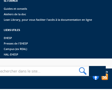
SE FORMER
Guides et conseils
Ateliers de la doc
Lean Library, pour vous faciliter l'accès à la documentation en ligne
LIENS UTILES
EHESP
Presses de l'EHESP
Campus (ex REAL)
HAL-EHESP
erche
Suivez les bibliothèques de l'EHESP sur les réseaux sociaux