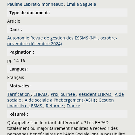
Pauline Lebret-Simonneaux
;
Émilie Séguéla
Type de document :
Article
Dans :
Autonomie Revue de gestion des ESSMS (N°1, octobre-
novembre-décembre 2024)
Pagination :
pp.14-16
Langues:
Français
Mots-clés :
Tarification
;
EHPAD
;
Prix journée
;
Résident EHPAD
;
Aide
sociale
;
Aide sociale à l'hébergement (ASH)
;
Gestion
financière
;
ESMS
;
Réforme
;
France
Résumé :
Qu’appelle-t-on le « tarif différencié » ? Les EHPAD
totalement ou majoritairement habilités à recevoir des
personnes bénéficiaires de l’Aide Sociale, ont la possibilité