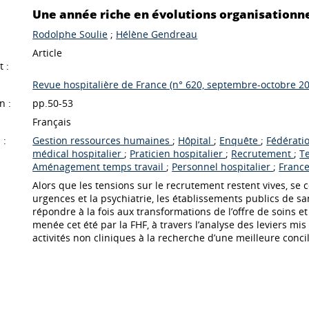
Une année riche en évolutions organisationnel
Rodolphe Soulie
;
Hélène Gendreau
Article
 :
Revue hospitalière de France (n° 620, septembre-octobre 2
n :
pp.50-53
Français
 :
Gestion ressources humaines
;
Hôpital
;
Enquête
;
Fédérati
médical hospitalier
;
Praticien hospitalier
;
Recrutement
;
T
Aménagement temps travail
;
Personnel hospitalier
;
Franc
Alors que les tensions sur le recrutement restent vives, se c
urgences et la psychiatrie, les établissements publics de sa
répondre à la fois aux transformations de l’offre de soins e
menée cet été par la FHF, à travers l’analyse des leviers mi
activités non cliniques à la recherche d’une meilleure concil