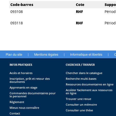
Liste des exemplaires
Code-barres
Cote
Suppo
093108
RHF
Périod
093118
RHF
Périod
Plan du site
Mentions légales
Informatique et libertés
C
|
|
|
INFOS PRATIQUES
CHERCHER / TROUVER
Accès et horaires
Chercher dans le catalogue
Inscription, prêt et retour des
Recherche multi-bases
documents
Ressources documentaires en ligne
Apprenants en stage
Accéder facilement aux ressources
Commandes documentaires pour
en ligne
le personnel
Trouver une revue
Règlement
Consulter un mémoire
Mieux nous connaître
Consulter une thèse
Contact