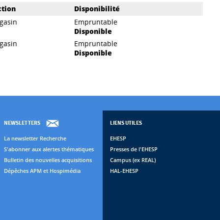
ction
Disponibilité
gasin
Empruntable
Disponible
gasin
Empruntable
Disponible
NEWSLETTERS
LIENS UTILES
La newsletter Recherche
EHESP
S'abonner aux alertes thématiques
Presses de l'EHESP
Bulletin des nouvelles acquisitions
Campus (ex REAL)
Dépêches APM et Hospimédia
HAL-EHESP