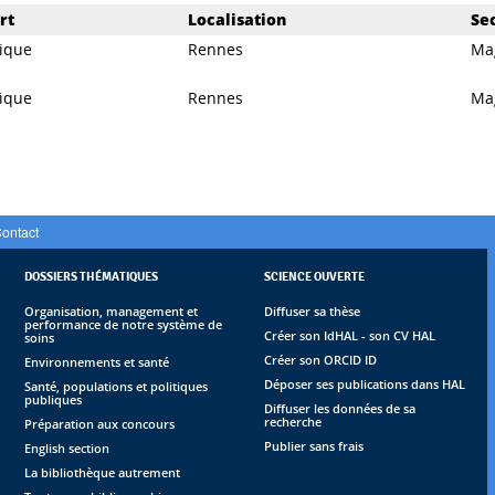
rt
Localisation
Se
ique
Rennes
Ma
ique
Rennes
Ma
ontact
DOSSIERS THÉMATIQUES
SCIENCE OUVERTE
Organisation, management et
Diffuser sa thèse
performance de notre système de
Créer son IdHAL - son CV HAL
soins
Créer son ORCID ID
Environnements et santé
Déposer ses publications dans HAL
Santé, populations et politiques
publiques
Diffuser les données de sa
recherche
Préparation aux concours
Publier sans frais
English section
La bibliothèque autrement