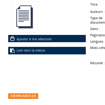
Titre :
Auteurs :
Type de
document
Dans :
Paginatio
Ajouter à ma sélection
Langues:
Mots-clés
Lien vers la notice
Résumé :
EXEMPLAIRES (2)