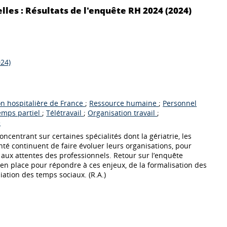
les : Résultats de l'enquête RH 2024 (2024)
024)
on hospitalière de France
;
Ressource humaine
;
Personnel
emps partiel
;
Télétravail
;
Organisation travail
;
e
oncentrant sur certaines spécialités dont la gériatrie, les
nté continuent de faire évoluer leurs organisations, pour
t aux attentes des professionnels. Retour sur l’enquête
s en place pour répondre à ces enjeux, de la formalisation des
iation des temps sociaux. (R.A.)