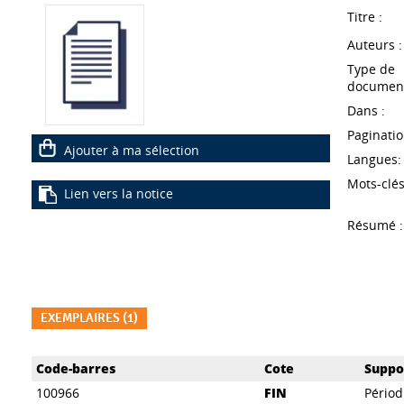
Titre :
Auteurs :
Type de
document
Dans :
Paginatio
Ajouter à ma sélection
Langues:
Mots-clés
Lien vers la notice
Résumé :
EXEMPLAIRES (1)
Liste des exemplaires
Code-barres
Cote
Suppo
100966
FIN
Périod