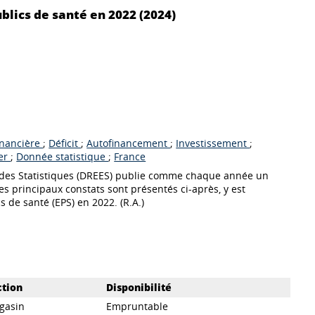
blics de santé en 2022 (2024)
inancière
;
Déficit
;
Autofinancement
;
Investissement
;
ier
;
Donnée statistique
;
France
et des Statistiques (DREES) publie comme chaque année un
es principaux constats sont présentés ci-après, y est
s de santé (EPS) en 2022. (R.A.)
ction
Disponibilité
gasin
Empruntable