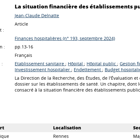
La situation financière des établissements pu
Jean-Claude Delnatte
Article
 :
Finances hospitalières (n° 193, septembre 2024)
n :
pp.13-16
Français
 :
Etablissement sanitaire
;
Hôpital
;
Hôpital public
;
Gestion f
Investissement hospitalier
;
Endettement
;
Budget hospital
La Direction de la Recherche, des Études, de l'Évaluation 
dossier sur les établissements de santé. Un chapitre, dont l
consacré à la situation financière des établissements public
rt
Localisation
Se
ique
Rennes
Ma