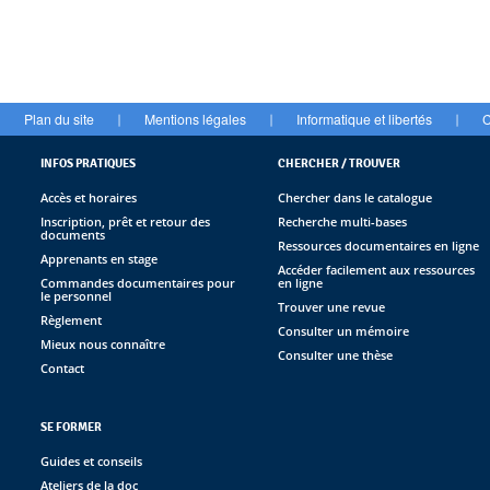
Plan du site
Mentions légales
Informatique et libertés
C
|
|
|
INFOS PRATIQUES
CHERCHER / TROUVER
Accès et horaires
Chercher dans le catalogue
Inscription, prêt et retour des
Recherche multi-bases
documents
Ressources documentaires en ligne
Apprenants en stage
Accéder facilement aux ressources
Commandes documentaires pour
en ligne
le personnel
Trouver une revue
Règlement
Consulter un mémoire
Mieux nous connaître
Consulter une thèse
Contact
SE FORMER
Guides et conseils
Ateliers de la doc