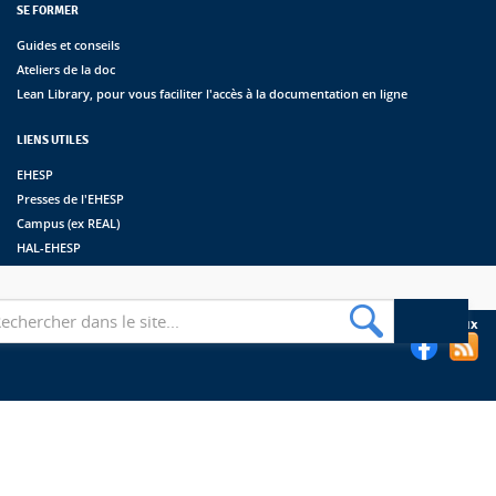
SE FORMER
Guides et conseils
Ateliers de la doc
Lean Library, pour vous faciliter l'accès à la documentation en ligne
LIENS UTILES
EHESP
Presses de l'EHESP
Campus (ex REAL)
HAL-EHESP
erche
Suivez les bibliothèques de l'EHESP sur les réseaux sociaux