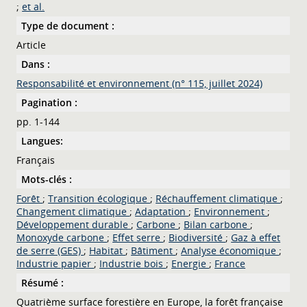
;
et al.
Type de document :
Article
Dans :
Responsabilité et environnement (n° 115, juillet 2024)
Pagination :
pp. 1-144
Langues:
Français
Mots-clés :
Forêt
;
Transition écologique
;
Réchauffement climatique
;
Changement climatique
;
Adaptation
;
Environnement
;
Développement durable
;
Carbone
;
Bilan carbone
;
Monoxyde carbone
;
Effet serre
;
Biodiversité
;
Gaz à effet
de serre (GES)
;
Habitat
;
Bâtiment
;
Analyse économique
;
Industrie papier
;
Industrie bois
;
Energie
;
France
Résumé :
Quatrième surface forestière en Europe, la forêt française