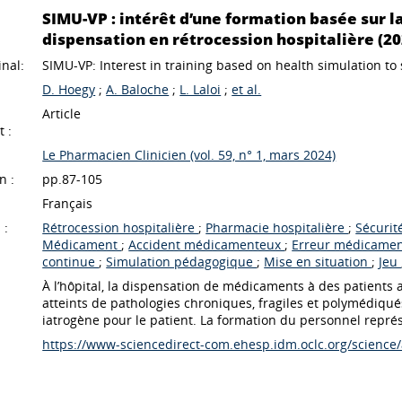
SIMU-VP : intérêt d’une formation basée sur l
dispensation en rétrocession hospitalière (20
inal:
SIMU-VP: Interest in training based on health simulation to
D. Hoegy
;
A. Baloche
;
L. Laloi
;
et al.
Article
 :
Le Pharmacien Clinicien (vol. 59, n° 1, mars 2024)
n :
pp.87-105
Français
 :
Rétrocession hospitalière
;
Pharmacie hospitalière
;
Sécurit
Médicament
;
Accident médicamenteux
;
Erreur médicame
continue
;
Simulation pédagogique
;
Mise en situation
;
Jeu
À l’hôpital, la dispensation de médicaments à des patients
atteints de pathologies chroniques, fragiles et polymédiqué
iatrogène pour le patient. La formation du personnel repré
https://www-sciencedirect-com.ehesp.idm.oclc.org/science