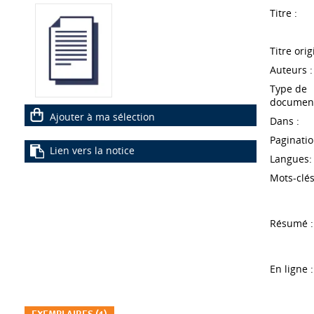
Titre :
Titre orig
Auteurs :
Type de
document
Ajouter à ma sélection
Dans :
Paginatio
Lien vers la notice
Langues:
Mots-clés
Résumé :
En ligne :