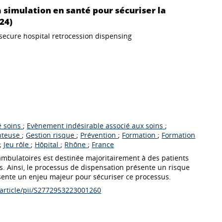
a simulation en santé pour sécuriser la
24)
 secure hospital retrocession dispensing
é soins
;
Evènement indésirable associé aux soins
;
nteuse
;
Gestion risque
;
Prévention
;
Formation
;
Formation
;
Jeu rôle
;
Hôpital
;
Rhône
;
France
 ambulatoires est destinée majoritairement à des patients
s. Ainsi, le processus de dispensation présente un risque
sente un enjeu majeur pour sécuriser ce processus.
/article/pii/S2772953223001260