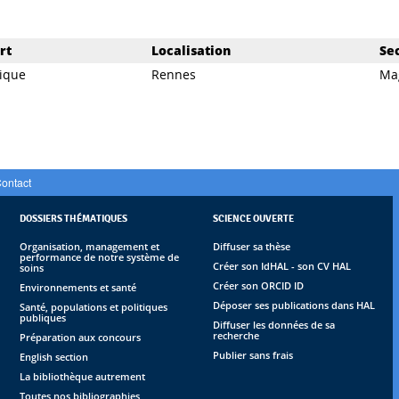
rt
Localisation
Se
ique
Rennes
Ma
ontact
DOSSIERS THÉMATIQUES
SCIENCE OUVERTE
Organisation, management et
Diffuser sa thèse
performance de notre système de
Créer son IdHAL - son CV HAL
soins
Créer son ORCID ID
Environnements et santé
Déposer ses publications dans HAL
Santé, populations et politiques
publiques
Diffuser les données de sa
recherche
Préparation aux concours
Publier sans frais
English section
La bibliothèque autrement
Toutes nos bibliographies