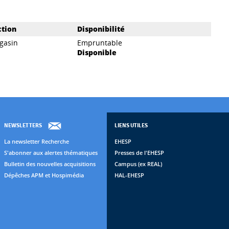
ction
Disponibilité
gasin
Empruntable
Disponible
NEWSLETTERS
LIENS UTILES
La newsletter Recherche
EHESP
S'abonner aux alertes thématiques
Presses de l'EHESP
Bulletin des nouvelles acquisitions
Campus (ex REAL)
Dépêches APM et Hospimédia
HAL-EHESP