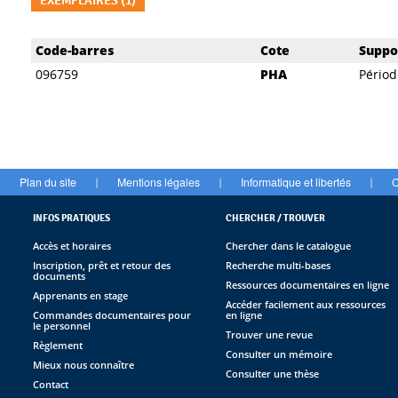
EXEMPLAIRES (1)
Liste des exemplaires
Code-barres
Cote
Suppo
096759
PHA
Périod
Plan du site
Mentions légales
Informatique et libertés
C
|
|
|
INFOS PRATIQUES
CHERCHER / TROUVER
Accès et horaires
Chercher dans le catalogue
Inscription, prêt et retour des
Recherche multi-bases
documents
Ressources documentaires en ligne
Apprenants en stage
Accéder facilement aux ressources
Commandes documentaires pour
en ligne
le personnel
Trouver une revue
Règlement
Consulter un mémoire
Mieux nous connaître
Consulter une thèse
Contact