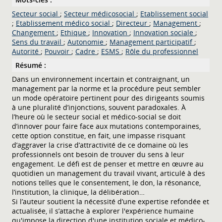
Secteur social
;
Secteur médicosocial
;
Etablissement social
;
Etablissement médico social
;
Directeur
;
Management
;
Changement
;
Ethique
;
Innovation
;
Innovation sociale
;
Sens du travail
;
Autonomie
;
Management participatif
;
Autorité
;
Pouvoir
;
Cadre
;
ESMS
;
Rôle du professionnel
Résumé :
Dans un environnement incertain et contraignant, un
management par la norme et la procédure peut sembler
un mode opératoire pertinent pour des dirigeants soumis
à une pluralité d’injonctions, souvent paradoxales. À
l’heure où le secteur social et médico-social se doit
d’innover pour faire face aux mutations contemporaines,
cette option constitue, en fait, une impasse risquant
d’aggraver la crise d’attractivité de ce domaine où les
professionnels ont besoin de trouver du sens à leur
engagement. Le défi est de penser et mettre en œuvre au
quotidien un management du travail vivant, articulé à des
notions telles que le consentement, le don, la résonance,
l’institution, la clinique, la délibération…
Si l’auteur soutient la nécessité d’une expertise refondée et
actualisée, il s’attache à explorer l'expérience humaine
qu'impose la direction d'une institution sociale et médico-