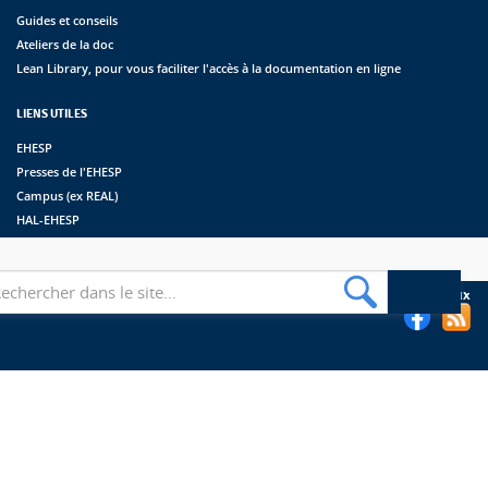
Guides et conseils
Ateliers de la doc
Lean Library, pour vous faciliter l'accès à la documentation en ligne
LIENS UTILES
EHESP
Presses de l'EHESP
Campus (ex REAL)
HAL-EHESP
erche
Suivez les bibliothèques de l'EHESP sur les réseaux sociaux