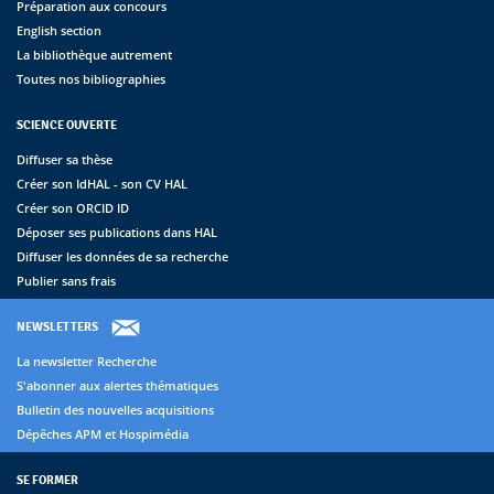
Préparation aux concours
English section
La bibliothèque autrement
Toutes nos bibliographies
SCIENCE OUVERTE
Diffuser sa thèse
Créer son IdHAL - son CV HAL
Créer son ORCID ID
Déposer ses publications dans HAL
Diffuser les données de sa recherche
Publier sans frais
NEWSLETTERS
La newsletter Recherche
S'abonner aux alertes thématiques
Bulletin des nouvelles acquisitions
Dépêches APM et Hospimédia
SE FORMER