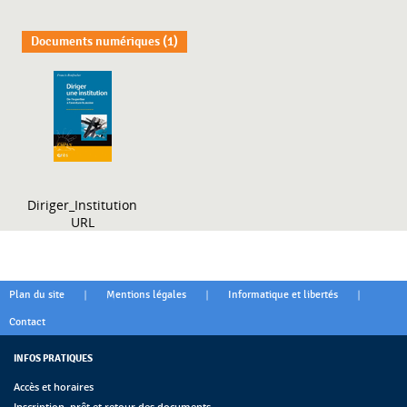
Documents numériques (1)
Diriger_Institution
URL
|
|
|
Plan du site
Mentions légales
Informatique et libertés
Contact
INFOS PRATIQUES
Accès et horaires
Inscription, prêt et retour des documents