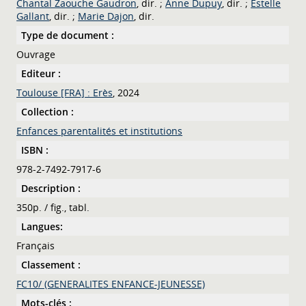
Chantal Zaouche Gaudron
, dir. ;
Anne Dupuy
, dir. ;
Estelle
Gallant
, dir. ;
Marie Dajon
, dir.
Type de document :
Ouvrage
Editeur :
Toulouse [FRA] : Erès
, 2024
Collection :
Enfances parentalités et institutions
ISBN :
978-2-7492-7917-6
Description :
350p. / fig., tabl.
Langues:
Français
Classement :
FC10/ (GENERALITES ENFANCE-JEUNESSE)
Mots-clés :