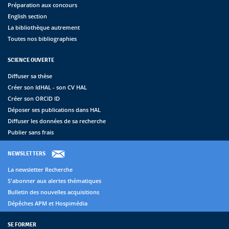
Préparation aux concours
English section
La bibliothèque autrement
Toutes nos bibliographies
SCIENCE OUVERTE
Diffuser sa thèse
Créer son IdHAL - son CV HAL
Créer son ORCID ID
Déposer ses publications dans HAL
Diffuser les données de sa recherche
Publier sans frais
NEWSLETTERS
La newsletter Recherche
S'abonner aux alertes thématiques
Bulletin des nouvelles acquisitions
Dépêches APM et Hospimédia
SE FORMER