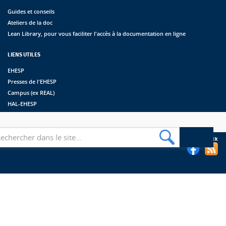
Guides et conseils
Ateliers de la doc
Lean Library, pour vous faciliter l'accès à la documentation en ligne
LIENS UTILES
EHESP
Presses de l'EHESP
Campus (ex REAL)
HAL-EHESP
erche
Suivez les bibliothèques de l'EHESP sur les réseaux sociaux