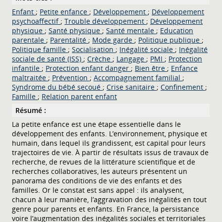
Enfant
;
Petite enfance
;
Développement
;
Développement
psychoaffectif
;
Trouble développement
;
Développement
physique
;
Santé physique
;
Santé mentale
;
Education
parentale
;
Parentalité
;
Mode garde
;
Politique publique
;
Politique famille
;
Socialisation
;
Inégalité sociale
;
Inégalité
sociale de santé (ISS)
;
Crèche
;
Langage
;
PMI
;
Protection
infantile
;
Protection enfant danger
;
Bien être
;
Enfance
maltraitée
;
Prévention
;
Accompagnement familial
;
Syndrome du bébé secoué
;
Crise sanitaire
;
Confinement
;
Famille
;
Relation parent enfant
Résumé :
La petite enfance est une étape essentielle dans le
développement des enfants. L’environnement, physique et
humain, dans lequel ils grandissent, est capital pour leurs
trajectoires de vie. À partir de résultats issus de travaux de
recherche, de revues de la littérature scientifique et de
recherches collaboratives, les auteurs présentent un
panorama des conditions de vie des enfants et des
familles. Or le constat est sans appel : ils analysent,
chacun à leur manière, l’aggravation des inégalités en tout
genre pour parents et enfants. En France, la persistance
voire l’augmentation des inégalités sociales et territoriales