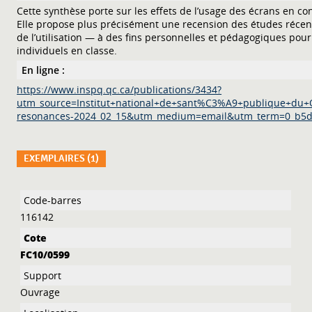
Cette synthèse porte sur les effets de l’usage des écrans en con
Elle propose plus précisément une recension des études récente
de l’utilisation — à des fins personnelles et pédagogiques pou
individuels en classe.
En ligne :
https://www.inspq.qc.ca/publications/3434?
utm_source=Institut+national+de+sant%C3%A9+publique+d
resonances-2024_02_15&utm_medium=email&utm_term=0_b5d
EXEMPLAIRES (1)
Liste des exemplaires
116142
FC10/0599
Ouvrage