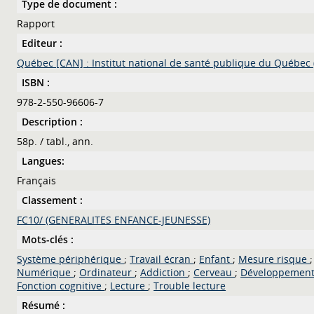
Type de document :
Rapport
Editeur :
Québec [CAN] : Institut national de santé publique du Québec
ISBN :
978-2-550-96606-7
Description :
58p. / tabl., ann.
Langues:
Français
Classement :
FC10/ (GENERALITES ENFANCE-JEUNESSE)
Mots-clés :
Système périphérique
;
Travail écran
;
Enfant
;
Mesure risque
;
Numérique
;
Ordinateur
;
Addiction
;
Cerveau
;
Développement 
Fonction cognitive
;
Lecture
;
Trouble lecture
Résumé :