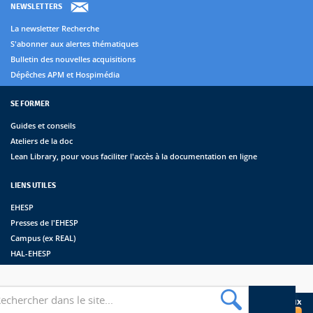
NEWSLETTERS
La newsletter Recherche
S'abonner aux alertes thématiques
Bulletin des nouvelles acquisitions
Dépêches APM et Hospimédia
SE FORMER
Guides et conseils
Ateliers de la doc
Lean Library, pour vous faciliter l'accès à la documentation en ligne
LIENS UTILES
EHESP
Presses de l'EHESP
Campus (ex REAL)
HAL-EHESP
erche
Suivez les bibliothèques de l'EHESP sur les réseaux sociaux