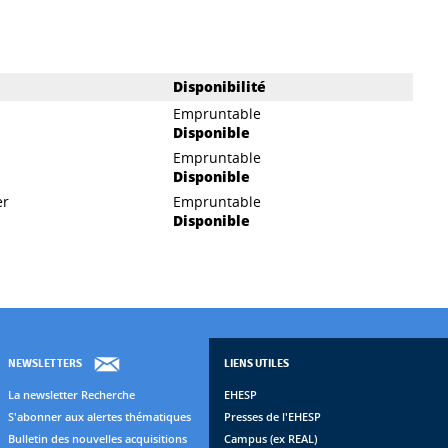
Disponibilité
Empruntable
Disponible
Empruntable
Disponible
er
Empruntable
Disponible
NEWSLETTERS
LIENS UTILES
La newsletter Recherche
EHESP
S'abonner aux alertes thématiques
Presses de l'EHESP
Bulletin des nouvelles acquisitions
Campus (ex REAL)