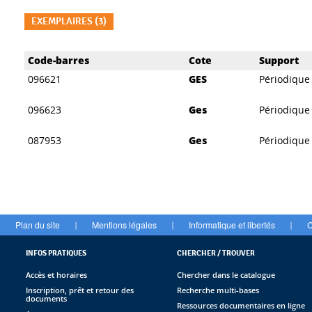
EXEMPLAIRES (3)
Liste des exemplaires
Code-barres
Cote
Support
096621
GES
Périodique
096623
Ges
Périodique
087953
Ges
Périodique
Plan du site
Mentions légales
Informatique et libertés
C
|
|
|
INFOS PRATIQUES
CHERCHER / TROUVER
Accès et horaires
Chercher dans le catalogue
Inscription, prêt et retour des
Recherche multi-bases
documents
Ressources documentaires en ligne