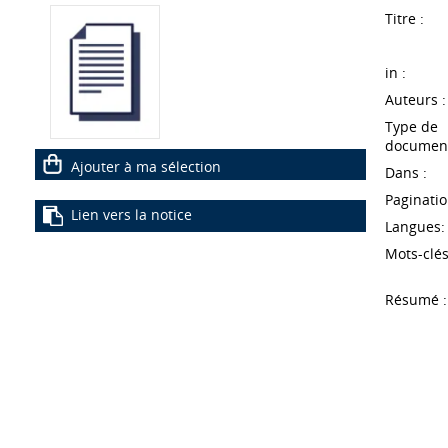
Titre :
in :
Auteurs :
Type de
document
Ajouter à ma sélection
Dans :
Paginatio
Lien vers la notice
Langues:
Mots-clés
Résumé :