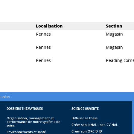
Localisation
Section
Rennes
Magasin
Rennes
Magasin
Rennes
Reading corn
ontact
DOSSIERS THÉMATIQUES
SCIENCE OUVERTE
Organisation, management et
Diffuser sa thèse
performance de notre système de
Créer son IdHAL - son CV HAL
soins
Créer son ORCID ID
Environnements et santé