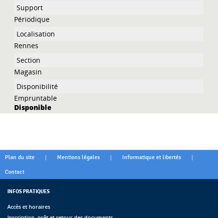
Périodique
Rennes
Magasin
Empruntable
Disponible
|
|
|
Plan du site
Mentions légales
Informatique et libertés
Contact
INFOS PRATIQUES
Accès et horaires
Inscription, prêt et retour des documents