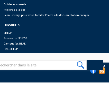
Guides et conseils
Ateliers de la doc
Lean Library, pour vous faciliter l'accès à la documentation en ligne
LIENS UTILES
EHESP
Presses de l'EHESP
Campus (ex REAL)
HAL-EHESP
erche
Suivez les bibliothèques de l'EHESP sur les réseaux sociaux