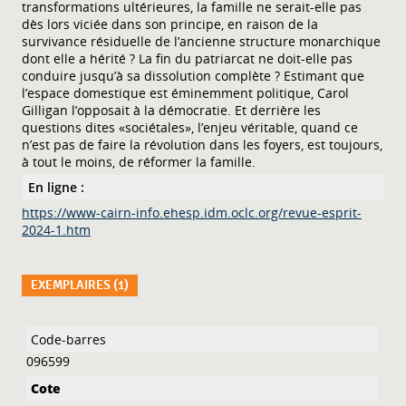
transformations ultérieures, la famille ne serait-elle pas
dès lors viciée dans son principe, en raison de la
survivance résiduelle de l’ancienne structure monarchique
dont elle a hérité ? La fin du patriarcat ne doit-elle pas
conduire jusqu’à sa dissolution complète ? Estimant que
l’espace domestique est éminemment politique, Carol
Gilligan l’opposait à la démocratie. Et derrière les
questions dites «sociétales», l’enjeu véritable, quand ce
n’est pas de faire la révolution dans les foyers, est toujours,
à tout le moins, de réformer la famille.
En ligne :
https://www-cairn-info.ehesp.idm.oclc.org/revue-esprit-
2024-1.htm
EXEMPLAIRES (1)
Liste des exemplaires
096599