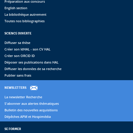
Préparation aux concours
English section
La bibliothèque autrement
Toutes nos bibliographies
SCIENCE OUVERTE
Diffuser sa thèse
Créer son IdHAL - son CV HAL
Créer son ORCID ID
Déposer ses publications dans HAL
Diffuser les données de sa recherche
Publier sans frais
NEWSLETTERS
La newsletter Recherche
S'abonner aux alertes thématiques
Bulletin des nouvelles acquisitions
Dépêches APM et Hospimédia
SE FORMER