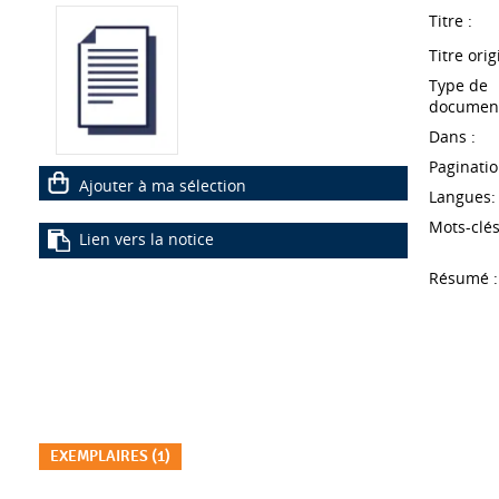
Titre :
Titre orig
Type de
document
Dans :
Paginatio
Ajouter à ma sélection
Langues:
Mots-clés
Lien vers la notice
Résumé :
EXEMPLAIRES (1)