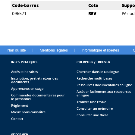
Liste des exemplaires
Code-barres
Cote
Suppo
096571
REV
Périod
Plan du site
Mentions légales
Informatique et libertés
C
|
|
|
INFOS PRATIQUES
CHERCHER / TROUVER
Accès et horaires
Chercher dans le catalogue
Inscription, prêt et retour des
Recherche multi-bases
documents
Ressources documentaires en ligne
Apprenants en stage
Accéder facilement aux ressources
Commandes documentaires pour
en ligne
le personnel
Trouver une revue
Règlement
Consulter un mémoire
Mieux nous connaître
Consulter une thèse
Contact
SE FORMER