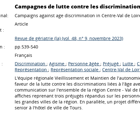
Campagnes de lutte contre les discriminations 
inal:
Campaigns against age discrimination in Centre-Val de Loir
Article
 :
Revue de gériatrie (la) (vol. 48, n° 9, novembre 2023)
n :
pp.539-540
Français
 :
Discrimination
;
Agisme
;
Personne âgée
;
Préjugé
;
Lutte
;
C
Représentation
;
Représentation sociale
;
Centre-Val de Loi
L'équipe régionale Vieillissement et Maintien de l'autonomi
faveur de la lutte contre les discriminations liées à l'âge
communication sur l'ensemble de la région Centre - Val de 
affiches reprenant trois préjugés répandus sur les person
les grandes villes de la région. En parallèle, un projet diff
senior à l'hôtel de ville de Tours.