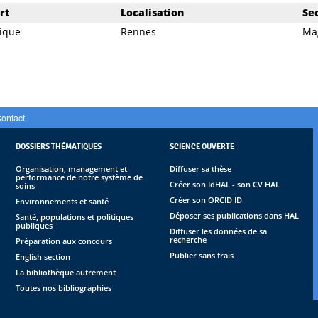
rt
Localisation
Se
ique
Rennes
Ma
ontact
DOSSIERS THÉMATIQUES
SCIENCE OUVERTE
Organisation, management et
Diffuser sa thèse
performance de notre système de
Créer son IdHAL - son CV HAL
soins
Créer son ORCID ID
Environnements et santé
Déposer ses publications dans HAL
Santé, populations et politiques
publiques
Diffuser les données de sa
recherche
Préparation aux concours
Publier sans frais
English section
La bibliothèque autrement
Toutes nos bibliographies