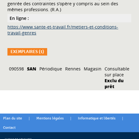
genrée des contraintes s’opère y compris au sein des
mêmes professions. (R.A.)
En ligne :
https://www.sante-et-travail.fr/metiers-et-conditions-
travail-genres
EXEMPLAIRES (1)
Liste des exemplaires
090598
SAN
Périodique
Rennes
Magasin
Consultable
sur place
Exclu du
prêt
|
|
|
Plan du site
Mentions légales
Informatique et libertés
Contact