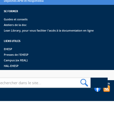
Dépêches APM et Hospimédia
SE FORMER
Guides et conseils
Ateliers de la doc
Lean Library, pour vous faciliter l'accès à la documentation en ligne
LIENS UTILES
EHESP
Presses de l'EHESP
Campus (ex REAL)
HAL-EHESP
erche
Suivez les bibliothèques de l'EHESP sur les réseaux sociaux