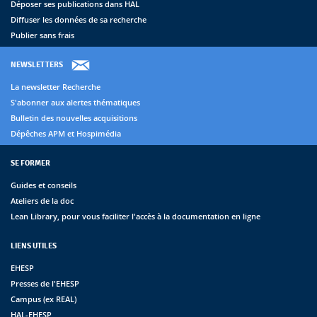
Déposer ses publications dans HAL
Diffuser les données de sa recherche
Publier sans frais
NEWSLETTERS
La newsletter Recherche
S'abonner aux alertes thématiques
Bulletin des nouvelles acquisitions
Dépêches APM et Hospimédia
SE FORMER
Guides et conseils
Ateliers de la doc
Lean Library, pour vous faciliter l'accès à la documentation en ligne
LIENS UTILES
EHESP
Presses de l'EHESP
Campus (ex REAL)
HAL-EHESP