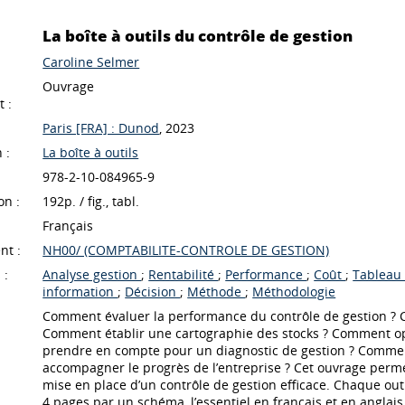
La boîte à outils du contrôle de gestion
Caroline Selmer
Ouvrage
 :
Paris [FRA] : Dunod
, 2023
 :
La boîte à outils
978-2-10-084965-9
on :
192p. / fig., tabl.
Français
nt :
NH00/ (COMPTABILITE-CONTROLE DE GESTION)
 :
Analyse gestion
;
Rentabilité
;
Performance
;
Coût
;
Tableau
information
;
Décision
;
Méthode
;
Méthodologie
Comment évaluer la performance du contrôle de gestion ? 
Comment établir une cartographie des stocks ? Comment opt
prendre en compte pour un diagnostic de gestion ? Comment
accompagner le progrès de l’entreprise ? Cet ouvrage perme
mise en place d’un contrôle de gestion efficace. Chaque outil
4 pages par un schéma, l’essentiel en français et en anglais, 