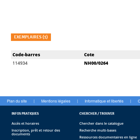
EXEMPLAIRES (1)
Liste des exemplaires
Code-barres
Cote
114934
NH00/0264
Plan du site
Mentions légales
Informatique et libertés
C
|
|
|
INFOS PRATIQUES
CHERCHER / TROUVER
Accès et horaires
Chercher dans le catalogue
Inscription, prêt et retour des
Recherche multi-bases
documents
Ressources documentaires en ligne