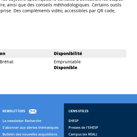
re, ainsi que des conseils méthodologiques. Certains outils
prise. Des compléments vidéo, accessibles par QR code,
ion
Disponibilité
 Bréhat
Empruntable
Disponible
NEWSLETTERS
LIENS UTILES
La newsletter Recherche
EHESP
S'abonner aux alertes thématiques
Presses de l'EHESP
Bulletin des nouvelles acquisitions
Campus (ex REAL)