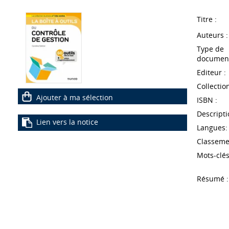
Titre :
Auteurs :
Type de
document
Editeur :
Collection
Ajouter à ma sélection
ISBN :
Descripti
Lien vers la notice
Langues:
Classeme
Mots-clés
Résumé :