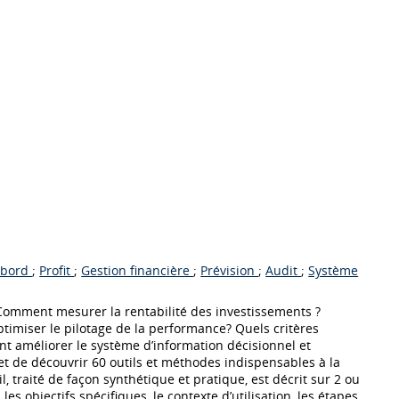
 bord
;
Profit
;
Gestion financière
;
Prévision
;
Audit
;
Système
Comment mesurer la rentabilité des investissements ?
imiser le pilotage de la performance? Quels critères
 améliorer le système d’information décisionnel et
t de découvrir 60 outils et méthodes indispensables à la
, traité de façon synthétique et pratique, est décrit sur 2 ou
les objectifs spécifiques, le contexte d’utilisation, les étapes