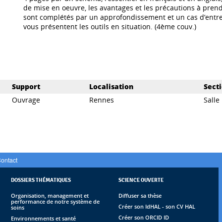
de mise en oeuvre, les avantages et les précautions à prend
sont complétés par un approfondissement et un cas d’entre
vous présentent les outils en situation. (4ème couv.)
Support
Localisation
Sect
Ouvrage
Rennes
Salle
ontact
DOSSIERS THÉMATIQUES
SCIENCE OUVERTE
Organisation, management et
Diffuser sa thèse
performance de notre système de
Créer son IdHAL - son CV HAL
soins
Créer son ORCID ID
Environnements et santé