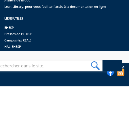
Ateliers de la doc
Lean Library, pour vous faciliter l'accès à la documentation en ligne
LIENS UTILES
EHESP
Presses de l'EHESP
Campus (ex REAL)
HAL-EHESP
erche
Suivez les bibliothèques de l'EHESP sur les réseaux sociaux