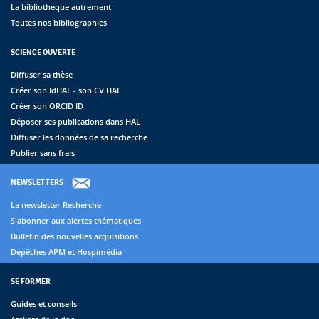
La bibliothèque autrement
Toutes nos bibliographies
SCIENCE OUVERTE
Diffuser sa thèse
Créer son IdHAL - son CV HAL
Créer son ORCID ID
Déposer ses publications dans HAL
Diffuser les données de sa recherche
Publier sans frais
NEWSLETTERS
La newsletter Recherche
S'abonner aux alertes thématiques
Bulletin des nouvelles acquisitions
Dépêches APM et Hospimédia
SE FORMER
Guides et conseils