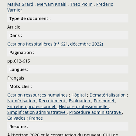
Maïlys Grard
;
Meryam Khalil
;
Théo Piolin
;
Frédéric
Varnier
Type de document :
Article
Dans :
Gestions hospitalières (n° 621, décembre 2022)
Pagination :
pp.612-615
Langues:
Français
Mots-clés :
Gestion ressources humaines
;
Hôpital
;
Dématérialisation
;
Numérisation
;
Recrutement
;
Evaluation
;
Personnel
;
Entretien professionnel
;
Histoire professionnelle
;
Simplification administrative
;
Procédure administrative
;
Calvados
;
France
Résumé :
À l’horizon 2026 et la construction du nouveau CHU de