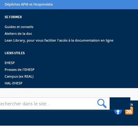
Dépêches APM et Hospimédia
SE FORMER
Guides et conseils
Ateliers de la doc
Lean Library, pour vous faciliter l'accès à la documentation en ligne
LIENS UTILES
EHESP
Presses de l'EHESP
Campus (ex REAL)
HAL-EHESP
erche
Suivez les bibliothèques de l'EHESP sur les réseaux sociaux