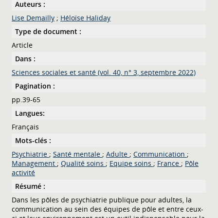
Auteurs :
Lise Demailly
;
Héloïse Haliday
Type de document :
Article
Dans :
Sciences sociales et santé (vol. 40, n° 3, septembre 2022)
Pagination :
pp.39-65
Langues:
Français
Mots-clés :
Psychiatrie
;
Santé mentale
;
Adulte
;
Communication
;
Management
;
Qualité soins
;
Equipe soins
;
France
;
Pôle
activité
Résumé :
Dans les pôles de psychiatrie publique pour adultes, la
communication au sein des équipes de pôle et entre ceux-