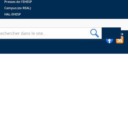
Presses de l'EHESP
Campus (ex REAL)
HAL-EHESP
erche
Suivez les bibliothèques de l'EHESP sur les réseaux sociaux