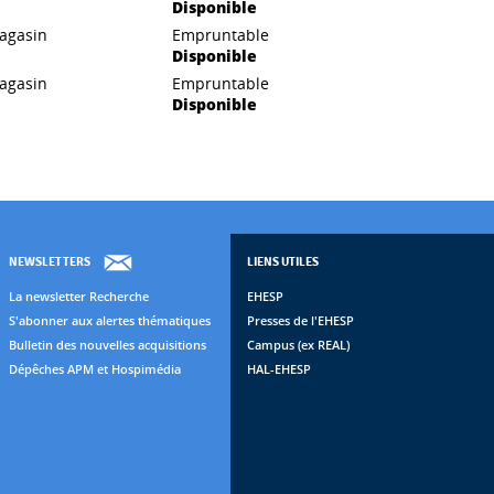
Disponible
agasin
Empruntable
Disponible
agasin
Empruntable
Disponible
NEWSLETTERS
LIENS UTILES
La newsletter Recherche
EHESP
S'abonner aux alertes thématiques
Presses de l'EHESP
Bulletin des nouvelles acquisitions
Campus (ex REAL)
Dépêches APM et Hospimédia
HAL-EHESP