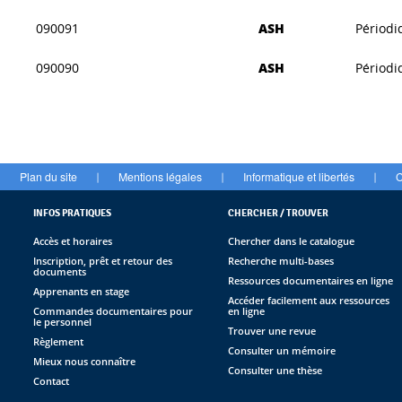
090091
ASH
Périodi
090090
ASH
Périodi
Plan du site
Mentions légales
Informatique et libertés
C
|
|
|
INFOS PRATIQUES
CHERCHER / TROUVER
Accès et horaires
Chercher dans le catalogue
Inscription, prêt et retour des
Recherche multi-bases
documents
Ressources documentaires en ligne
Apprenants en stage
Accéder facilement aux ressources
Commandes documentaires pour
en ligne
le personnel
Trouver une revue
Règlement
Consulter un mémoire
Mieux nous connaître
Consulter une thèse
Contact