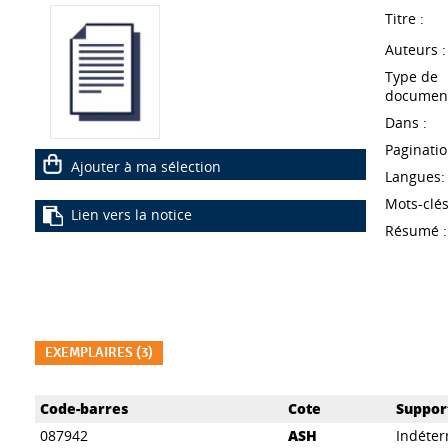
Titre :
Auteurs :
Type de
document
Dans :
Paginatio
Ajouter à ma sélection
Langues:
Mots-clés
Lien vers la notice
Résumé :
EXEMPLAIRES (3)
Liste des exemplaires
Code-barres
Cote
Suppor
087942
ASH
Indéte