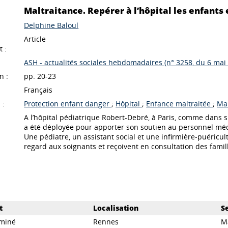
Maltraitance. Repérer à l’hôpital les enfants 
Delphine Baloul
Article
 :
ASH - actualités sociales hebdomadaires (n° 3258, du 6 mai
n :
pp. 20-23
Français
 :
Protection enfant danger
;
Hôpital
;
Enfance maltraitée
;
Ma
A l’hôpital pédiatrique Robert-Debré, à Paris, comme dans s
a été déployée pour apporter son soutien au personnel méd
Une pédiatre, un assistant social et une infirmière-puéricul
regard aux soignants et reçoivent en consultation des famille
t
Localisation
S
rminé
Rennes
M