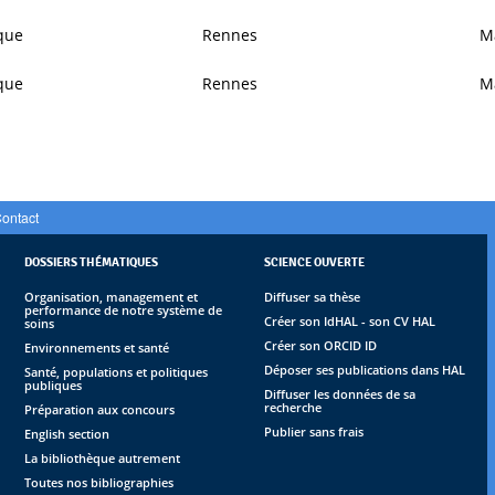
que
Rennes
M
que
Rennes
M
ontact
DOSSIERS THÉMATIQUES
SCIENCE OUVERTE
Organisation, management et
Diffuser sa thèse
performance de notre système de
Créer son IdHAL - son CV HAL
soins
Créer son ORCID ID
Environnements et santé
Déposer ses publications dans HAL
Santé, populations et politiques
publiques
Diffuser les données de sa
recherche
Préparation aux concours
Publier sans frais
English section
La bibliothèque autrement
Toutes nos bibliographies