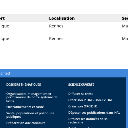
rt
Localisation
Se
dique
Rennes
Ma
dique
Rennes
Ma
ontact
DOSSIERS THÉMATIQUES
SCIENCE OUVERTE
Organisation, management et
Diffuser sa thèse
performance de notre système de
Créer son IdHAL - son CV HAL
soins
Créer son ORCID ID
Environnements et santé
Déposer ses publications dans HAL
Santé, populations et politiques
publiques
Diffuser les données de sa
recherche
Préparation aux concours