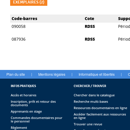
EXEMPLAIRES (2)
Liste des exemplaires
Code-barres
Cote
Suppo
090058
RDSS
Pério
087936
RDSS
Pério
Plan du site
Mentions légales
Informatique et libertés
C
|
|
|
INFOS PRATIQUES
CHERCHER / TROUVER
Accès et horaires
Chercher dans le catalogue
Inscription, prêt et retour des
Recherche multi-bases
documents
Ressources documentaires en ligne
Apprenants en stage
Accéder facilement aux ressources
Commandes documentaires pour
en ligne
le personnel
Trouver une revue
Règlement