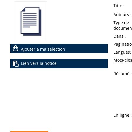
Titre :
Auteurs :
Type de
document
Dans :
Paginatio
Ajouter à ma sélection
Langues:
Mots-clés
Lien vers la notice
Résumé :
En ligne :