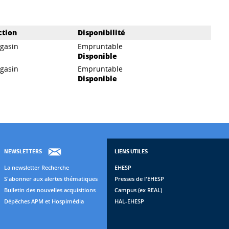
ction
Disponibilité
gasin
Empruntable
Disponible
gasin
Empruntable
Disponible
NEWSLETTERS
LIENS UTILES
La newsletter Recherche
EHESP
S'abonner aux alertes thématiques
Presses de l'EHESP
Bulletin des nouvelles acquisitions
Campus (ex REAL)
Dépêches APM et Hospimédia
HAL-EHESP