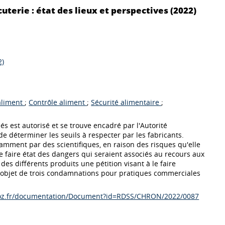
uterie : état des lieux et perspectives (2022)
2)
aliment
;
Contrôle aliment
;
Sécurité alimentaire
;
nés est autorisé et se trouve encadré par l'Autorité
e déterminer les seuils à respecter par les fabricants.
ment par des scientifiques, en raison des risques qu'elle
faire état des dangers qui seraient associés au recours aux
 des différents produits une pétition visant à le faire
t l'objet de trois condamnations pour pratiques commerciales
dalloz.fr/documentation/Document?id=RDSS/CHRON/2022/0087