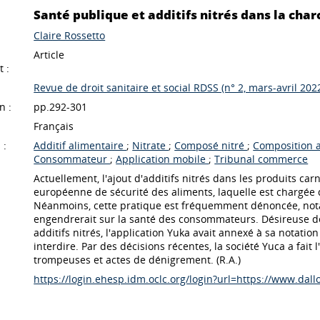
Santé publique et additifs nitrés dans la charc
Claire Rossetto
Article
 :
Revue de droit sanitaire et social RDSS (n° 2, mars-avril 202
n :
pp.292-301
Français
 :
Additif alimentaire
;
Nitrate
;
Composé nitré
;
Composition 
Consommateur
;
Application mobile
;
Tribunal commerce
Actuellement, l'ajout d'additifs nitrés dans les produits car
européenne de sécurité des aliments, laquelle est chargée d
Néanmoins, cette pratique est fréquemment dénoncée, notam
engendrerait sur la santé des consommateurs. Désireuse de 
additifs nitrés, l'application Yuka avait annexé à sa notation
interdire. Par des décisions récentes, la société Yuca a fai
trompeuses et actes de dénigrement. (R.A.)
https://login.ehesp.idm.oclc.org/login?url=https://www.