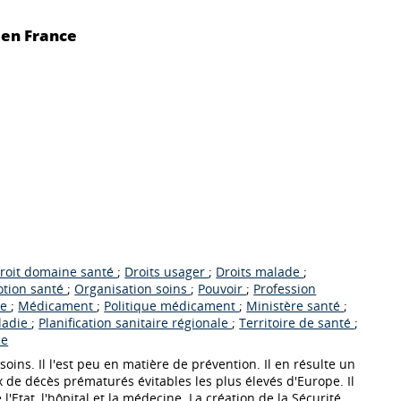
 en France
roit domaine santé
;
Droits usager
;
Droits malade
;
tion santé
;
Organisation soins
;
Pouvoir
;
Profession
re
;
Médicament
;
Politique médicament
;
Ministère santé
;
ladie
;
Planification sanitaire régionale
;
Territoire de santé
;
ce
ins. Il l'est peu en matière de prévention. Il en résulte un
x de décès prématurés évitables les plus élevés d'Europe. Il
l'Etat, l'hôpital et la médecine. La création de la Sécurité