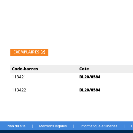
EXEMPLAIRES (2)
Liste des exemplaires
Code-barres
Cote
113421
BL20/0584
113422
BL20/0584
Plan du site
Mentions légales
Informatique et libertés
C
|
|
|