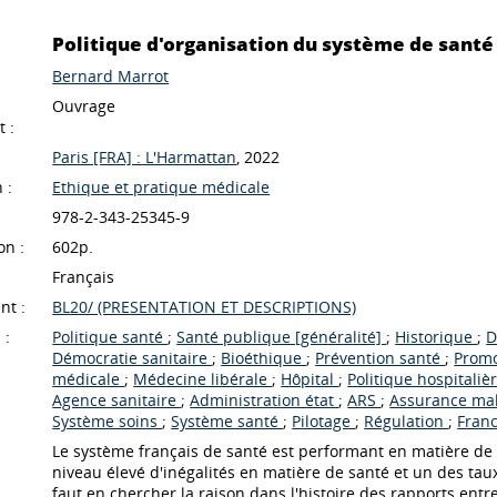
Politique d'organisation du système de santé
Bernard Marrot
Ouvrage
 :
Paris [FRA] : L'Harmattan
, 2022
 :
Ethique et pratique médicale
978-2-343-25345-9
on :
602p.
Français
nt :
BL20/ (PRESENTATION ET DESCRIPTIONS)
 :
Politique santé
;
Santé publique [généralité]
;
Historique
;
D
Démocratie sanitaire
;
Bioéthique
;
Prévention santé
;
Promo
médicale
;
Médecine libérale
;
Hôpital
;
Politique hospitaliè
Agence sanitaire
;
Administration état
;
ARS
;
Assurance ma
Système soins
;
Système santé
;
Pilotage
;
Régulation
;
Fran
Le système français de santé est performant en matière de so
niveau élevé d'inégalités en matière de santé et un des tau
faut en chercher la raison dans l'histoire des rapports entre 