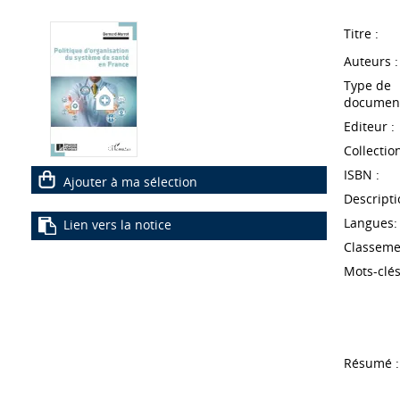
Titre :
Auteurs :
Type de
document
Editeur :
Collection
ISBN :
Ajouter à ma sélection
Descripti
Langues:
Lien vers la notice
Classeme
Mots-clés
Résumé :