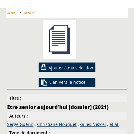
Accueil
Retour
Ajouter à ma sélection
Lien vers la notice
Titre :
Etre senior aujourd'hui [dossier] (2021)
Auteurs :
Serge Guérin
;
Christiane Flouquet
;
Gilles Nezosi
;
et al.
Type de document :