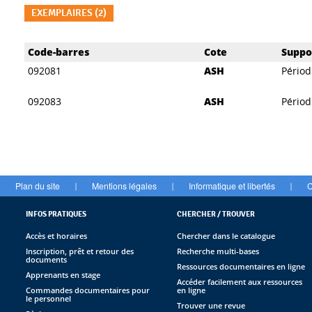
EXEMPLAIRES (2)
Liste des exemplaires
Code-barres
Cote
Suppo
092081
ASH
Périod
092083
ASH
Périod
Plan du site
Mentions légales
Informatique et libertés
C
|
|
|
INFOS PRATIQUES
CHERCHER / TROUVER
Accès et horaires
Chercher dans le catalogue
Inscription, prêt et retour des
Recherche multi-bases
documents
Ressources documentaires en ligne
Apprenants en stage
Accéder facilement aux ressources
Commandes documentaires pour
en ligne
le personnel
Trouver une revue