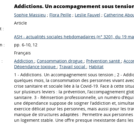
Addictions. Un accompagnement sous tension
Sophie Massieu
;
Flora Peille
;
Leslie Fauvel
;
Catherine Abou
Article
 :
ASH - actualités sociales hebdomadaires (n° 3201, du 19 m
n :
pp. 6-10, 12
Français
 :
Addiction
;
Consommation drogue
;
Prévention santé
;
Acco
Dépendance toxique
;
Travail social
;
Habitat
1 - Addictions. Un accompagnement sous tension ; 2 - Addicto
quelques mois, la consommation des personnes vivant ave
crise sanitaire et sociale liée à la Covid-19. Face à cette si
sur plusieurs leviers : la prévention, l’accompagnement glob
sanitaire. 3 - Réinsertion professionnelle, un numéro d’équi
une dépendance suppose de soigner l’addiction et, simult
exercice délicat pour les personnes, mais aussi pour les tr
manque de structures adaptées : Permettre aux personnes vi
un logement stable. Une offre presque inexistante dans les d