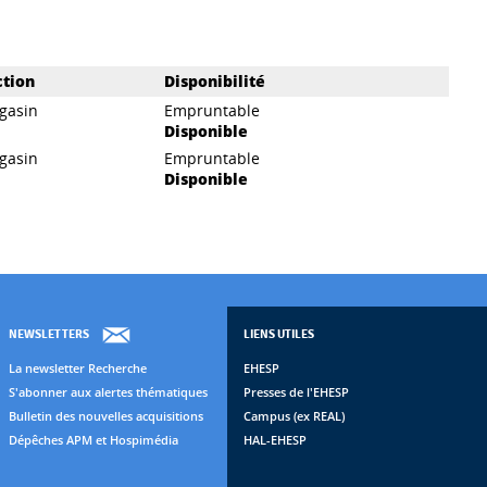
ction
Disponibilité
gasin
Empruntable
Disponible
gasin
Empruntable
Disponible
NEWSLETTERS
LIENS UTILES
La newsletter Recherche
EHESP
S'abonner aux alertes thématiques
Presses de l'EHESP
Bulletin des nouvelles acquisitions
Campus (ex REAL)
Dépêches APM et Hospimédia
HAL-EHESP