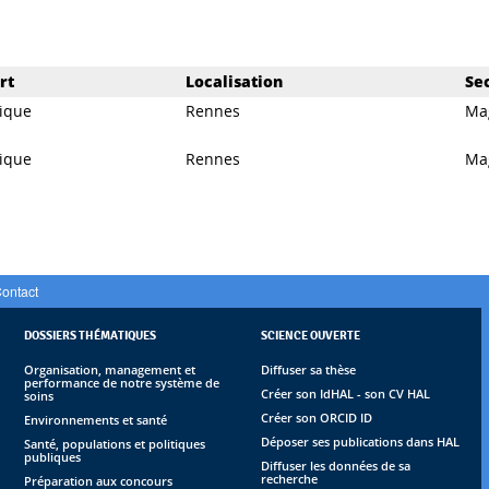
rt
Localisation
Se
ique
Rennes
Ma
ique
Rennes
Ma
ontact
DOSSIERS THÉMATIQUES
SCIENCE OUVERTE
Organisation, management et
Diffuser sa thèse
performance de notre système de
Créer son IdHAL - son CV HAL
soins
Créer son ORCID ID
Environnements et santé
Déposer ses publications dans HAL
Santé, populations et politiques
publiques
Diffuser les données de sa
recherche
Préparation aux concours