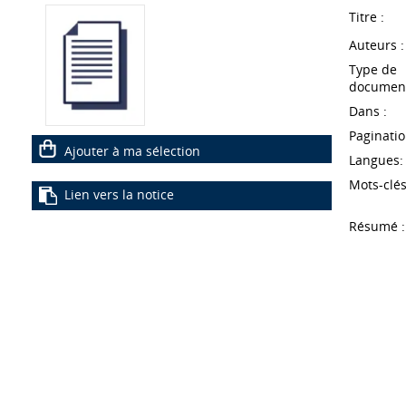
Titre :
Auteurs :
Type de
document
Dans :
Paginatio
Ajouter à ma sélection
Langues:
Mots-clés
Lien vers la notice
Résumé :