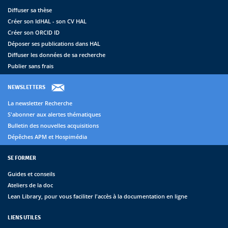
Diffuser sa thèse
Créer son IdHAL - son CV HAL
Créer son ORCID ID
Déposer ses publications dans HAL
Diffuser les données de sa recherche
Publier sans frais
NEWSLETTERS
La newsletter Recherche
S'abonner aux alertes thématiques
Bulletin des nouvelles acquisitions
Dépêches APM et Hospimédia
SE FORMER
Guides et conseils
Ateliers de la doc
Lean Library, pour vous faciliter l'accès à la documentation en ligne
LIENS UTILES