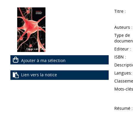
Titre :
Auteurs :
Type de
document
Editeur :
ISBN :
Ajouter à ma sélection
Descripti
Langues:
Lien vers la notice
Classeme
Mots-clés
Résumé :