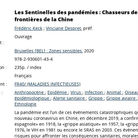
Les Sentinelles des pandémies : Chasseurs de
frontières de la Chine
Frédéric Keck
;
Vinciane Despret
, préf.
Ouvrage
 :
Bruxelles [BEL] : Zones sensibles
, 2020
978-2-930601-43-4
on :
235p. / index
Français
nt :
FR40/ (MALADIES INFECTIEUSES)
 :
Anthropocène
;
Epidémie
;
Virus
;
Infection
;
Animal
;
Oisea
épidémiologique
;
Alerte sanitaire
;
Grippe
;
Grippe aviaire
Ethnologie
La pandémie est l’un de ces événements catastrophiques qui
nouveau coronavirus en Chine, en décembre 2019, a confirm
espagnole» en 1918, la «grippe asiatique» en 1957, la «gri
1976, le VIH en 1981 ou encore le SRAS en 2003. Ces événeme
risques pour affronter les conséquences sanitaires, moral