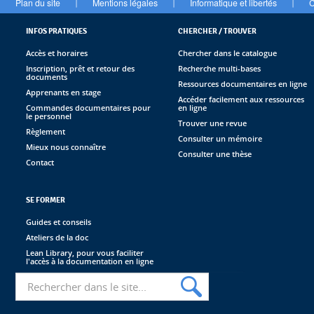
Plan du site
Mentions légales
Informatique et libertés
C
|
|
|
INFOS PRATIQUES
CHERCHER / TROUVER
Accès et horaires
Chercher dans le catalogue
Inscription, prêt et retour des
Recherche multi-bases
documents
Ressources documentaires en ligne
Apprenants en stage
Accéder facilement aux ressources
Commandes documentaires pour
en ligne
le personnel
Trouver une revue
Règlement
Consulter un mémoire
Mieux nous connaître
Consulter une thèse
Contact
SE FORMER
Guides et conseils
Ateliers de la doc
Lean Library, pour vous faciliter
l'accès à la documentation en ligne
Recherche