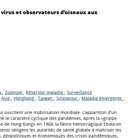
 virus et observateurs d’oiseaux aux
u
;
Zoonose
;
Réservoir maladie
;
Surveillance
;
Asie
;
Hongkong
;
Taiwan
;
Singapour
;
Maladie émergente
;
 suscitent une mobilisation mondiale. L’apparition d’un
é le caractère cyclique des pandémies, après la «grippe
ppe de Hong Kong» en 1968, la fièvre hémorragique Ebola en
nts obligent les autorités de santé globale à maîtriser les
es, géopolitiques et économiques des crises pandémiques,