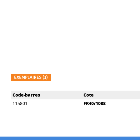
EXEMPLAIRES (1)
Liste des exemplaires
Code-barres
Cote
115801
FR40/1088