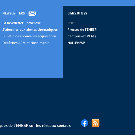
NEWSLETTERS
LIENS UTILES
La newsletter Recherche
EHESP
S'abonner aux alertes thématiques
Presses de l'EHESP
Bulletin des nouvelles acquisitions
Campus (ex REAL)
Dépêches APM et Hospimédia
HAL-EHESP
èques de l'EHESP sur les réseaux sociaux