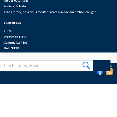
Guides et conseils
Ateliers de la doc
Lean Library, pour vous faciliter l'accès à la documentation en ligne
LIENS UTILES
EHESP
Presses de l'EHESP
Campus (ex REAL)
HAL-EHESP
erche
Suivez les bibliothèques de l'EHESP sur les réseaux sociaux