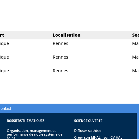
rt
Localisation
Se
ique
Rennes
Ma
ique
Rennes
Ma
ique
Rennes
Ma
ontact
DOSSIERS THÉMATIQUES
SCIENCE OUVERTE
Organisation, management et
Diffuser sa thèse
performance de notre système de
Créer son IdHAL - son CV HAL
soins