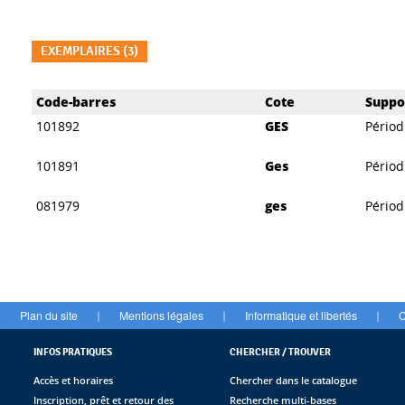
EXEMPLAIRES (3)
Liste des exemplaires
Code-barres
Cote
Suppo
101892
GES
Périod
101891
Ges
Périod
081979
ges
Périod
Plan du site
Mentions légales
Informatique et libertés
C
|
|
|
INFOS PRATIQUES
CHERCHER / TROUVER
Accès et horaires
Chercher dans le catalogue
Inscription, prêt et retour des
Recherche multi-bases