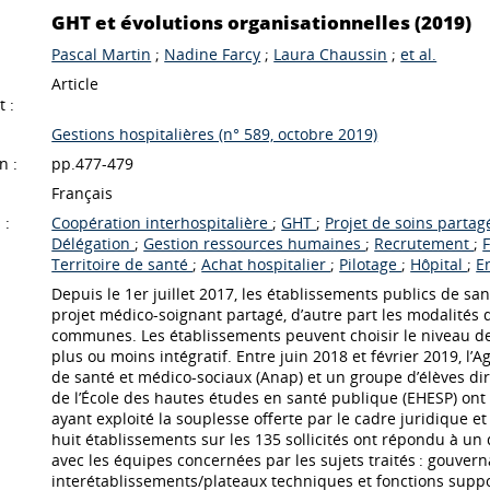
GHT et évolutions organisationnelles (2019)
Pascal Martin
;
Nadine Farcy
;
Laura Chaussin
;
et al.
Article
 :
Gestions hospitalières (n° 589, octobre 2019)
n :
pp.477-479
Français
 :
Coopération interhospitalière
;
GHT
;
Projet de soins parta
Délégation
;
Gestion ressources humaines
;
Recrutement
;
Territoire de santé
;
Achat hospitalier
;
Pilotage
;
Hôpital
;
E
Depuis le 1er juillet 2017, les établissements publics de s
projet médico-soignant partagé, d’autre part les modalités
communes. Les établissements peuvent choisir le niveau d
plus ou moins intégratif. Entre juin 2018 et février 2019, l
de santé et médico-sociaux (Anap) et un groupe d’élèves di
de l’École des hautes études en santé publique (EHESP) ont
ayant exploité la souplesse offerte par le cadre juridique e
huit établissements sur les 135 sollicités ont répondu à un q
avec les équipes concernées par les sujets traités : gouverna
interétablissements/plateaux techniques et fonctions suppo