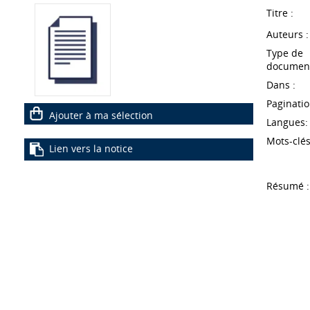
Titre :
Auteurs :
Type de
document
Dans :
Paginatio
Ajouter à ma sélection
Langues:
Mots-clés
Lien vers la notice
Résumé :