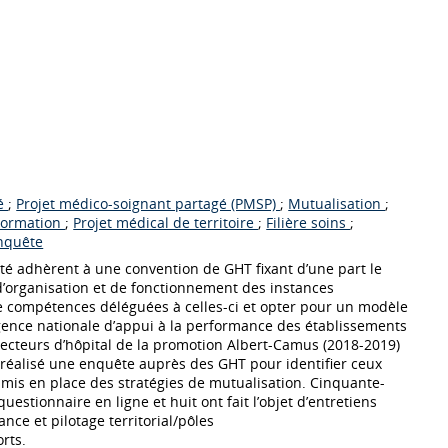
gé
;
Projet médico-soignant partagé (PMSP)
;
Mutualisation
;
Formation
;
Projet médical de territoire
;
Filière soins
;
nquête
anté adhèrent à une convention de GHT fixant d’une part le
 d’organisation et de fonctionnement des instances
e compétences déléguées à celles-ci et opter pour un modèle
’Agence nationale d’appui à la performance des établissements
recteurs d’hôpital de la promotion Albert-Camus (2018-2019)
 réalisé une enquête auprès des GHT pour identifier ceux
t mis en place des stratégies de mutualisation. Cinquante-
uestionnaire en ligne et huit ont fait l’objet d’entretiens
nce et pilotage territorial/pôles
rts.