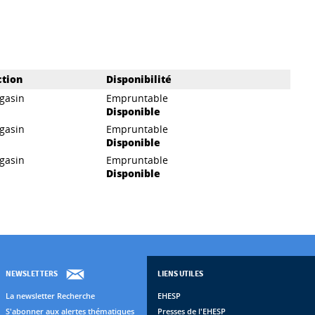
ction
Disponibilité
gasin
Empruntable
Disponible
gasin
Empruntable
Disponible
gasin
Empruntable
Disponible
NEWSLETTERS
LIENS UTILES
La newsletter Recherche
EHESP
S'abonner aux alertes thématiques
Presses de l'EHESP