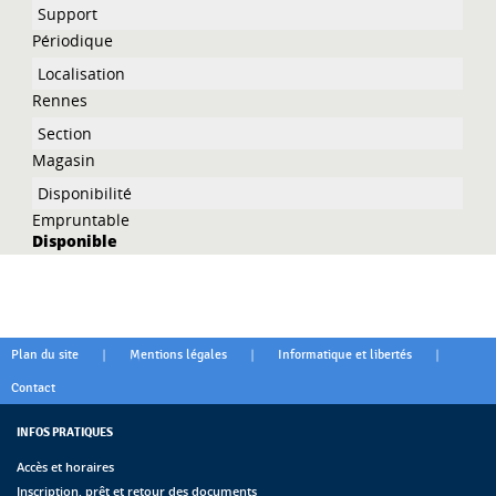
Périodique
Rennes
Magasin
Empruntable
Disponible
|
|
|
Plan du site
Mentions légales
Informatique et libertés
Contact
INFOS PRATIQUES
Accès et horaires
Inscription, prêt et retour des documents