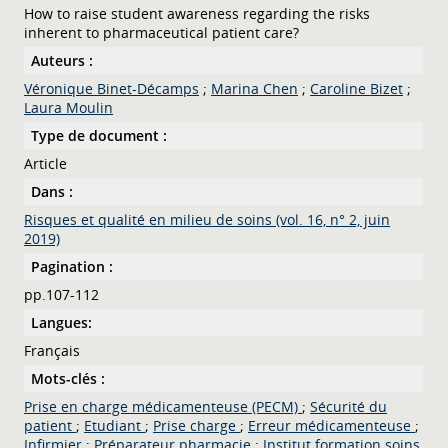
How to raise student awareness regarding the risks
inherent to pharmaceutical patient care?
Auteurs :
Véronique Binet-Décamps
;
Marina Chen
;
Caroline Bizet
;
Laura Moulin
Type de document :
Article
Dans :
Risques et qualité en milieu de soins (vol. 16, n° 2, juin
2019)
Pagination :
pp.107-112
Langues:
Français
Mots-clés :
Prise en charge médicamenteuse (PECM)
;
Sécurité du
patient
;
Etudiant
;
Prise charge
;
Erreur médicamenteuse
;
Infirmier
;
Préparateur pharmacie
;
Institut formation soins