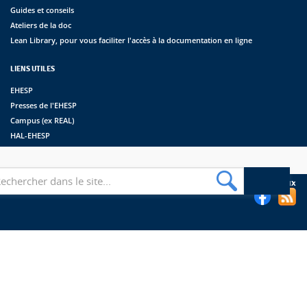
Guides et conseils
Ateliers de la doc
Lean Library, pour vous faciliter l'accès à la documentation en ligne
LIENS UTILES
EHESP
Presses de l'EHESP
Campus (ex REAL)
HAL-EHESP
erche
Suivez les bibliothèques de l'EHESP sur les réseaux sociaux