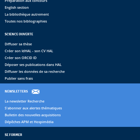
Préparation aux concours
English section
La bibliothèque autrement
Toutes nos bibliographies
SCIENCE OUVERTE
Diffuser sa thèse
Créer son IdHAL - son CV HAL
Créer son ORCID ID
Déposer ses publications dans HAL
Diffuser les données de sa recherche
Publier sans frais
NEWSLETTERS
La newsletter Recherche
S'abonner aux alertes thématiques
Bulletin des nouvelles acquisitions
Dépêches APM et Hospimédia
SE FORMER