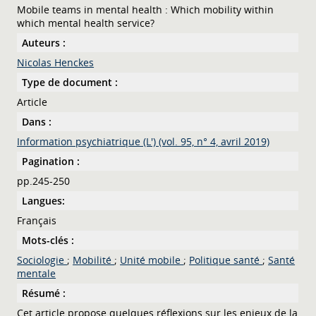
Mobile teams in mental health : Which mobility within
which mental health service?
Auteurs :
Nicolas Henckes
Type de document :
Article
Dans :
Information psychiatrique (L') (vol. 95, n° 4, avril 2019)
Pagination :
pp.245-250
Langues:
Français
Mots-clés :
Sociologie
;
Mobilité
;
Unité mobile
;
Politique santé
;
Santé
mentale
Résumé :
Cet article propose quelques réflexions sur les enjeux de la