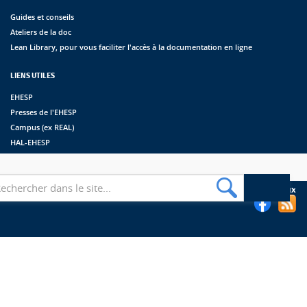
Guides et conseils
Ateliers de la doc
Lean Library, pour vous faciliter l'accès à la documentation en ligne
LIENS UTILES
EHESP
Presses de l'EHESP
Campus (ex REAL)
HAL-EHESP
erche
Suivez les bibliothèques de l'EHESP sur les réseaux sociaux