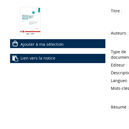
Titre :
Auteurs :
Ajouter à ma sélection
Type de
document
Lien vers la notice
Editeur :
Descripti
Langues:
Mots-clés
Résumé :