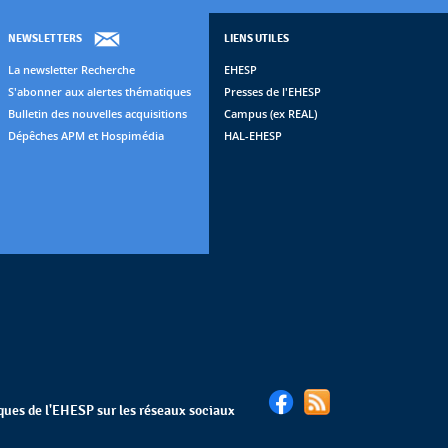
NEWSLETTERS
LIENS UTILES
La newsletter Recherche
EHESP
S'abonner aux alertes thématiques
Presses de l'EHESP
Bulletin des nouvelles acquisitions
Campus (ex REAL)
Dépêches APM et Hospimédia
HAL-EHESP
èques de l'EHESP sur les réseaux sociaux