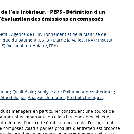
e l'air intérieur. : PEPS - Définition d'un
 l'évaluation des émissions en composés
etit
;
Agence de l'Environnement et de la Maîtrise de
nique du Bâtiment (CSTB) (Marne la Vallée, FRA)
;
Institut
S) (Verneuil-en-Halatte, FRA)
érieur
;
Qualité air
;
Analyse air
;
Pollution atmosphérique
;
éthodologie
;
Analyse chimique
;
Produit chimique
;
duits ménagers en particulier constituent une source de
d'autant plus importante qu'elle a lieu dans des milieux
otre temps. Dans cette étude, un protocole d'essai, simple,
e composés volatils par les produits d'entretien est proposé.
ion des produits d'entretien en environnement réel. C'est