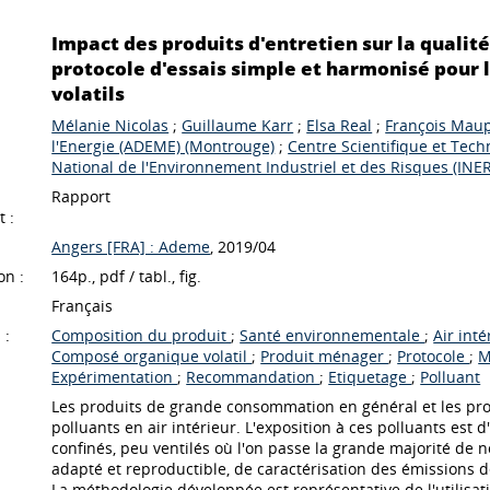
Impact des produits d'entretien sur la qualité d
protocole d'essais simple et harmonisé pour
volatils
Mélanie Nicolas
;
Guillaume Karr
;
Elsa Real
;
François Maup
l'Energie (ADEME) (Montrouge)
;
Centre Scientifique et Tech
National de l'Environnement Industriel et des Risques (INERI
Rapport
 :
Angers [FRA] : Ademe
, 2019/04
on :
164p., pdf / tabl., fig.
Français
 :
Composition du produit
;
Santé environnementale
;
Air int
Composé organique volatil
;
Produit ménager
;
Protocole
;
M
Expérimentation
;
Recommandation
;
Etiquetage
;
Polluant
Les produits de grande consommation en général et les pro
polluants en air intérieur. L'exposition à ces polluants est 
confinés, peu ventilés où l'on passe la grande majorité de n
adapté et reproductible, de caractérisation des émissions d
La méthodologie développée est représentative de l'utilisat