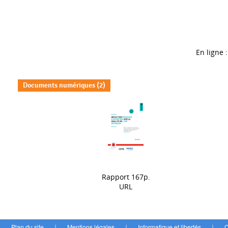
En ligne :
Documents numériques (2)
Rapport 167p.
URL
Plan du site
Mentions légales
Informatique et libertés
C
|
|
|