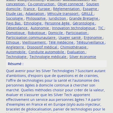
conception
;
Co-construction
;
Objet connecté
;
Soutien
domicile
;
France
;
Europe
;
Réglementation
;
Espagne
;
Etude cas
;
Adaptation
;
Véhicule transport
;
GRILLE
;
Sociologie
;
Philosophie
;
Juridiction
;
Grande Bretagne
;
Pays Bas
;
Ethnologie
;
Personne âgée
;
Gérontologie
;
Dépendance
;
Autonomie
;
Innovation technologique
;
TIC
;
Domotique
;
Robotique
;
Domicile
;
Participation
;
Participation communautaire
;
Usager santé
;
Ergonomie
;
Ethique
;
Vieillissement
;
Télé médecine
;
Télésurveillance
;
Angleterre
;
Dispositif médical
;
Chimiothérapie
;
Automobile
;
Conduite automobile
;
Evaluation
;
Technologie
;
Technologie médicale
;
Silver économie
Résumé :
Quel avenir pour les Silver Technologies ? Suscitant autant
d'ambitions, d'espoirs que de questions et de craintes,
l'offre de technologies pour la santé et l'autonomie des
personnes âgées à domicile continue à chercher son
marché. Quelles méthodes choisir pour créer de la valeur,
évaluer et s'assurer que les Silver Tech apportent
effectivement un service aux personnes âgées ? A partir
d'exemples en France et en Europe (stylo auto-injecteur,
bracelet de géolocalisation, panier de technologies pour le