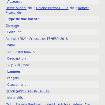
Auteurs :
Hervé Michel
, dir. ;
Hélène Prévôt-Huille
, dir. ;
Robert
Picard
, dir.
Type de document :
Ouvrage
Editeur :
Rennes [FRA] : Presses de l'EHESP
, 2018
ISBN :
978-2-8109-0647-5
Description :
376p. / ill., tabl.
Langues:
Français
Classement :
QE50/ (APPLICATION DES TIC)
Mots-clés :
Outil
;
Design thinking
;
E-santé
;
Géolocalisation
;
Co-