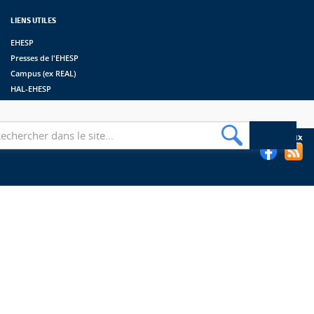
LIENS UTILES
EHESP
Presses de l'EHESP
Campus (ex REAL)
HAL-EHESP
erche
Suivez les bibliothèques de l'EHESP sur les réseaux sociaux