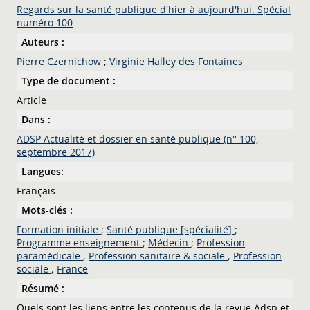
Regards sur la santé publique d'hier à aujourd'hui. Spécial
numéro 100
Auteurs :
Pierre Czernichow
;
Virginie Halley des Fontaines
Type de document :
Article
Dans :
ADSP Actualité et dossier en santé publique (n° 100,
septembre 2017)
Langues:
Français
Mots-clés :
Formation initiale
;
Santé publique [spécialité]
;
Programme enseignement
;
Médecin
;
Profession
paramédicale
;
Profession sanitaire & sociale
;
Profession
sociale
;
France
Résumé :
Quels sont les liens entre les contenus de la revue Adsp et