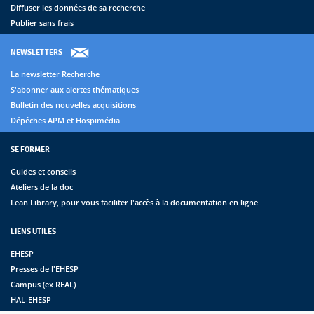
Diffuser les données de sa recherche
Publier sans frais
NEWSLETTERS
La newsletter Recherche
S'abonner aux alertes thématiques
Bulletin des nouvelles acquisitions
Dépêches APM et Hospimédia
SE FORMER
Guides et conseils
Ateliers de la doc
Lean Library, pour vous faciliter l'accès à la documentation en ligne
LIENS UTILES
EHESP
Presses de l'EHESP
Campus (ex REAL)
HAL-EHESP