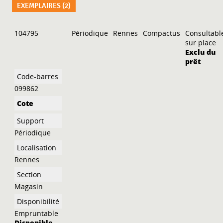
EXEMPLAIRES (2)
Liste des exemplaires
104795
Périodique
Rennes
Compactus
Consultabl
sur place
Exclu du
prêt
099862
Périodique
Rennes
Magasin
Empruntable
Disponible