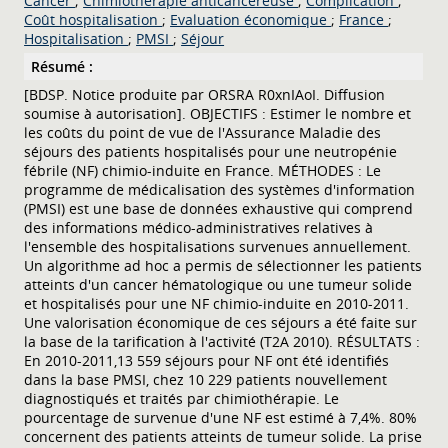
Cancer
;
Chimiothérapie anticancéreuse
;
Complication
;
Coût hospitalisation
;
Evaluation économique
;
France
;
Hospitalisation
;
PMSI
;
Séjour
Résumé :
[BDSP. Notice produite par ORSRA R0xnIAoI. Diffusion
soumise à autorisation]. OBJECTIFS : Estimer le nombre et
les coûts du point de vue de l'Assurance Maladie des
séjours des patients hospitalisés pour une neutropénie
fébrile (NF) chimio-induite en France. MÉTHODES : Le
programme de médicalisation des systèmes d'information
(PMSI) est une base de données exhaustive qui comprend
des informations médico-administratives relatives à
l'ensemble des hospitalisations survenues annuellement.
Un algorithme ad hoc a permis de sélectionner les patients
atteints d'un cancer hématologique ou une tumeur solide
et hospitalisés pour une NF chimio-induite en 2010-2011.
Une valorisation économique de ces séjours a été faite sur
la base de la tarification à l'activité (T2A 2010). RÉSULTATS :
En 2010-2011,13 559 séjours pour NF ont été identifiés
dans la base PMSI, chez 10 229 patients nouvellement
diagnostiqués et traités par chimiothérapie. Le
pourcentage de survenue d'une NF est estimé à 7,4%. 80%
concernent des patients atteints de tumeur solide. La prise