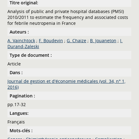
Titre original:
Analysis of public and private hospital databases (PMSI)
2010/2011 to estimate the frequency and associated costs
for febrile neutropenia in France
Auteurs :
A. Vainchtock
;
F. Boudevin
;
G. Chaize
;
B. Jouaneton
;
I.
Durand-Zaleski
Type de document :
Article
Dans :
Journal de gestion et d'économie médicales (vol. 34, n° 1,
2016)
Pagination :
pp.17-32
Langues:
Français
Mots-clés :