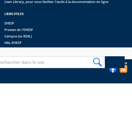
Lean Library, pour vous faciliter l'accès à la documentation en ligne
LIENS UTILES
EHESP
Presses de l'EHESP
Campus (ex REAL)
HAL-EHESP
erche
Suivez les bibliothèques de l'EHESP sur les réseaux sociaux