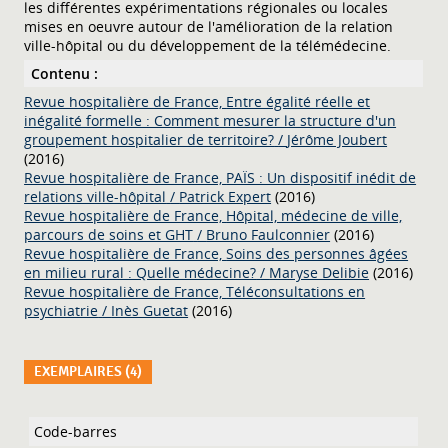
les différentes expérimentations régionales ou locales
mises en oeuvre autour de l'amélioration de la relation
ville-hôpital ou du développement de la télémédecine.
Contenu :
Revue hospitalière de France,
Entre égalité réelle et
inégalité formelle : Comment mesurer la structure d'un
groupement hospitalier de territoire?
/
Jérôme Joubert
(2016)
Revue hospitalière de France,
PAÏS : Un dispositif inédit de
relations ville-hôpital
/
Patrick Expert
(2016)
Revue hospitalière de France,
Hôpital, médecine de ville,
parcours de soins et GHT
/
Bruno Faulconnier
(2016)
Revue hospitalière de France,
Soins des personnes âgées
en milieu rural : Quelle médecine?
/
Maryse Delibie
(2016)
Revue hospitalière de France,
Téléconsultations en
psychiatrie
/
Inès Guetat
(2016)
EXEMPLAIRES (4)
Liste des exemplaires