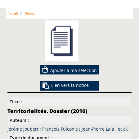
Accueil
Retour
Ajouter à ma sélection
Lien vers la notice
Titre :
Territorialités. Dossier (2016)
Auteurs :
Jérôme Joubert
;
François Fulconis
;
Jean-Pierre Lala
;
et al.
Type de document :