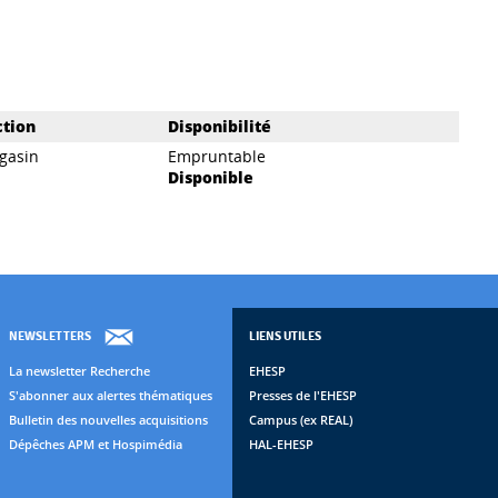
ction
Disponibilité
gasin
Empruntable
Disponible
NEWSLETTERS
LIENS UTILES
La newsletter Recherche
EHESP
S'abonner aux alertes thématiques
Presses de l'EHESP
Bulletin des nouvelles acquisitions
Campus (ex REAL)
Dépêches APM et Hospimédia
HAL-EHESP