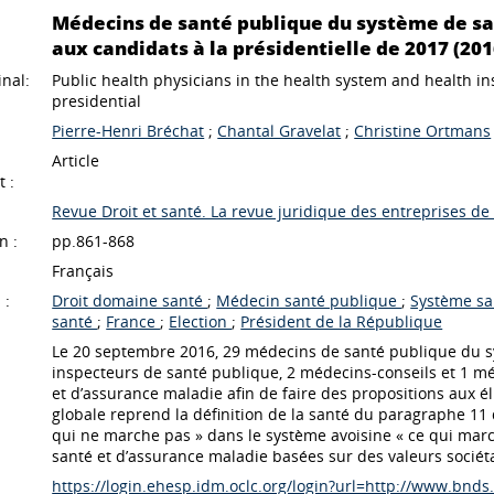
Médecins de santé publique du système de sa
aux candidats à la présidentielle de 2017 (201
inal:
Public health physicians in the health system and health in
presidential
Pierre-Henri Bréchat
;
Chantal Gravelat
;
Christine Ortmans
Article
 :
Revue Droit et santé. La revue juridique des entreprises de
n :
pp.861-868
Français
 :
Droit domaine santé
;
Médecin santé publique
;
Système s
santé
;
France
;
Election
;
Président de la République
Le 20 septembre 2016, 29 médecins de santé publique du s
inspecteurs de santé publique, 2 médecins-conseils et 1 mé
et d’assurance maladie afin de faire des propositions aux él
globale reprend la définition de la santé du paragraphe 11 
qui ne marche pas » dans le système avoisine « ce qui march
santé et d’assurance maladie basées sur des valeurs sociéta
https://login.ehesp.idm.oclc.org/login?url=http://www.bnd