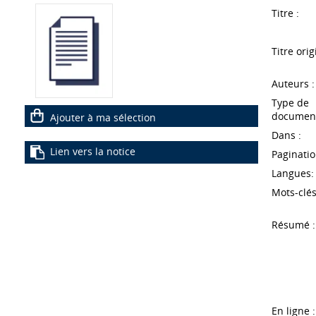
Titre :
Titre orig
Auteurs :
Type de
document
Ajouter à ma sélection
Dans :
Lien vers la notice
Paginatio
Langues:
Mots-clés
Résumé :
En ligne :