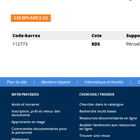
EXEMPLAIRES (1)
Liste des exemplaires
Code-barres
Cote
Suppo
112773
RDS
Périod
Plan du site
Mentions légales
Informatique et libertés
C
|
|
|
INFOS PRATIQUES
CHERCHER / TROUVER
Accès et horaires
Chercher dans le catalogue
Inscription, prêt et retour des
Recherche multi-bases
documents
Ressources documentaires en ligne
Apprenants en stage
Accéder facilement aux ressources
Commandes documentaires pour
en ligne
le personnel
Trouver une revue
Règlement