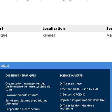
rt
Localisation
Se
ique
Rennes
Ma
ontact
DOSSIERS THÉMATIQUES
SCIENCE OUVERTE
Organisation, management et
Diffuser sa thèse
performance de notre système de
Créer son IdHAL - son CV HAL
soins
Créer son ORCID ID
Environnements et santé
Déposer ses publications dans HAL
Santé, populations et politiques
publiques
Diffuser les données de sa
recherche
Préparation aux concours