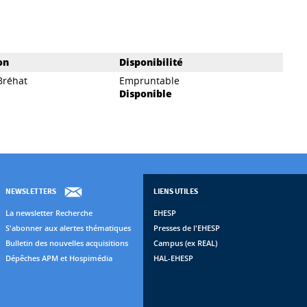
on
Disponibilité
Bréhat
Empruntable
Disponible
NEWSLETTERS
LIENS UTILES
La newsletter Recherche
EHESP
S'abonner aux alertes thématiques
Presses de l'EHESP
Bulletin des nouvelles acquisitions
Campus (ex REAL)
Dépêches APM et Hospimédia
HAL-EHESP