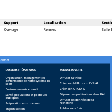
Support
Localisation
Secti
Ouvrage
Rennes
Salle 
ontact
DOSSIERS THÉMATIQUES
SCIENCE OUVERTE
Organisation, management et
Diffuser sa thèse
performance de notre système de
Créer son IdHAL - son CV HAL
soins
Créer son ORCID ID
Environnements et santé
Déposer ses publications dans HAL
Santé, populations et politiques
publiques
Diffuser les données de sa
recherche
Préparation aux concours
Publier sans frais
English section