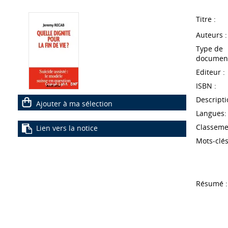
Titre :
Auteurs :
Type de
document
Editeur :
ISBN :
Descripti
Ajouter à ma sélection
Langues:
Classeme
Lien vers la notice
Mots-clés
Résumé :