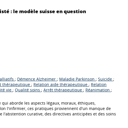
ssisté : le modèle suisse en question
alliatifs
;
Démence Alzheimer
;
Maladie Parkinson
;
Suicide
;
 thérapeutique
;
Relation aide thérapeutique
;
Relation
ité vie
;
Qualité soins
;
Arrêt thérapeutique
;
Réanimation
;
se qui aborde les aspects légaux, moraux, éthiques,
elon l'infirmier, ces pratiques proviennent d'un manque de
 l'abstention curative, des directives anticipées et des soins