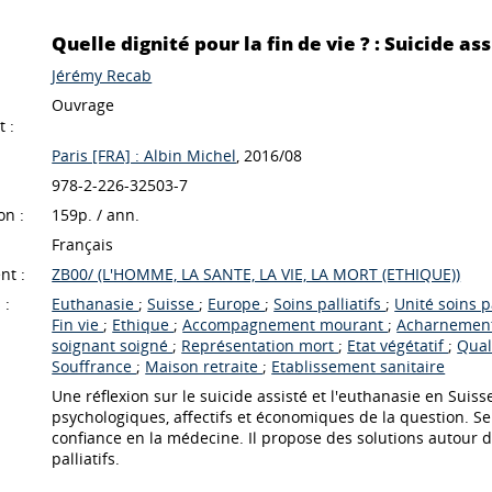
Quelle dignité pour la fin de vie ? : Suicide a
Jérémy Recab
Ouvrage
 :
Paris [FRA] : Albin Michel
, 2016/08
978-2-226-32503-7
on :
159p. / ann.
Français
nt :
ZB00/ (L'HOMME, LA SANTE, LA VIE, LA MORT (ETHIQUE))
 :
Euthanasie
;
Suisse
;
Europe
;
Soins palliatifs
;
Unité soins p
Fin vie
;
Ethique
;
Accompagnement mourant
;
Acharnement
soignant soigné
;
Représentation mort
;
Etat végétatif
;
Qual
Souffrance
;
Maison retraite
;
Etablissement sanitaire
Une réflexion sur le suicide assisté et l'euthanasie en Suis
psychologiques, affectifs et économiques de la question. S
confiance en la médecine. Il propose des solutions autour de
palliatifs.