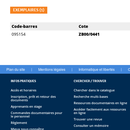
EXEMPLAIRES (1)
Liste des exemplaires
Code-barres
Cote
095154
ZB00/0441
Plan du site
Mentions légales
Informatique et libertés
C
|
|
|
INFOS PRATIQUES
CHERCHER / TROUVER
Accès et horaires
Chercher dans le catalogue
Inscription, prêt et retour des
Recherche multi-bases
documents
Ressources documentaires en ligne
Apprenants en stage
Accéder facilement aux ressources
Commandes documentaires pour
en ligne
le personnel
Trouver une revue
Règlement
Consulter un mémoire
Mieux nous connaître