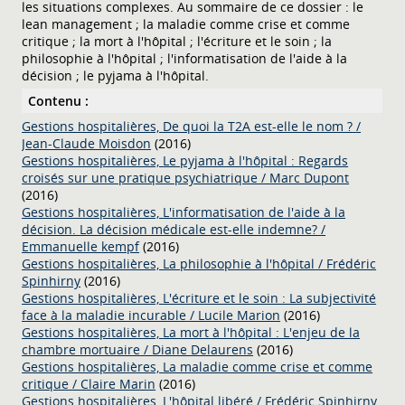
les situations complexes. Au sommaire de ce dossier : le
lean management ; la maladie comme crise et comme
critique ; la mort à l'hôpital ; l'écriture et le soin ; la
philosophie à l'hôpital ; l'informatisation de l'aide à la
décision ; le pyjama à l'hôpital.
Contenu :
Gestions hospitalières,
De quoi la T2A est-elle le nom ?
/
Jean-Claude Moisdon
(2016)
Gestions hospitalières,
Le pyjama à l'hôpital : Regards
croisés sur une pratique psychiatrique
/
Marc Dupont
(2016)
Gestions hospitalières,
L'informatisation de l'aide à la
décision. La décision médicale est-elle indemne?
/
Emmanuelle kempf
(2016)
Gestions hospitalières,
La philosophie à l'hôpital
/
Frédéric
Spinhirny
(2016)
Gestions hospitalières,
L'écriture et le soin : La subjectivité
face à la maladie incurable
/
Lucile Marion
(2016)
Gestions hospitalières,
La mort à l'hôpital : L'enjeu de la
chambre mortuaire
/
Diane Delaurens
(2016)
Gestions hospitalières,
La maladie comme crise et comme
critique
/
Claire Marin
(2016)
Gestions hospitalières,
L'hôpital libéré
/
Frédéric Spinhirny