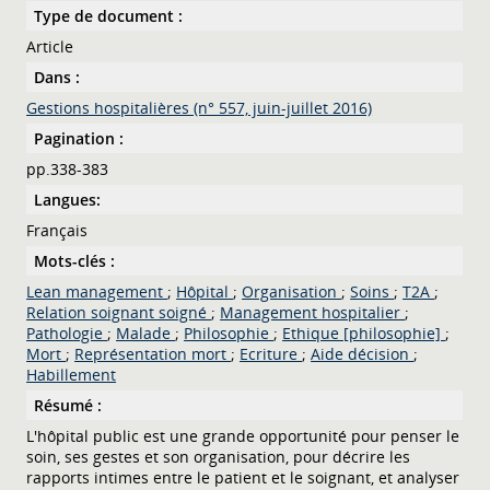
Type de document :
Article
Dans :
Gestions hospitalières (n° 557, juin-juillet 2016)
Pagination :
pp.338-383
Langues:
Français
Mots-clés :
Lean management
;
Hôpital
;
Organisation
;
Soins
;
T2A
;
Relation soignant soigné
;
Management hospitalier
;
Pathologie
;
Malade
;
Philosophie
;
Ethique [philosophie]
;
Mort
;
Représentation mort
;
Ecriture
;
Aide décision
;
Habillement
Résumé :
L'hôpital public est une grande opportunité pour penser le
soin, ses gestes et son organisation, pour décrire les
rapports intimes entre le patient et le soignant, et analyser