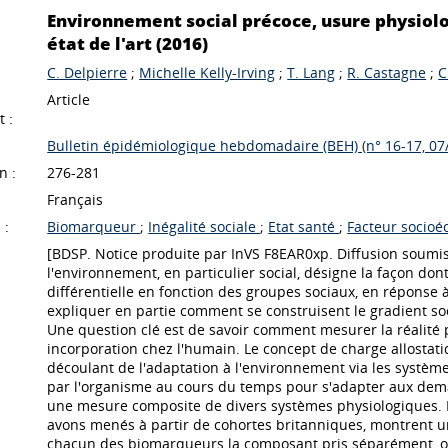
Environnement social précoce, usure physiolog
état de l'art (2016)
C. Delpierre
;
Michelle Kelly-Irving
;
T. Lang
;
R. Castagne
;
C
Article
 :
Bulletin épidémiologique hebdomadaire (BEH) (n° 16-17, 07
n :
276-281
Français
 :
Biomarqueur
;
Inégalité sociale
;
Etat santé
;
Facteur socio
[BDSP. Notice produite par InVS F8EAR0xp. Diffusion soumis
l'environnement, en particulier social, désigne la façon don
différentielle en fonction des groupes sociaux, en réponse
expliquer en partie comment se construisent le gradient soci
Une question clé est de savoir comment mesurer la réalité 
incorporation chez l'humain. Le concept de charge allostati
découlant de l'adaptation à l'environnement via les système
par l'organisme au cours du temps pour s'adapter aux dem
une mesure composite de divers systèmes physiologiques. Le
avons menés à partir de cohortes britanniques, montrent un
chacun des biomarqueurs la composant pris séparément, 