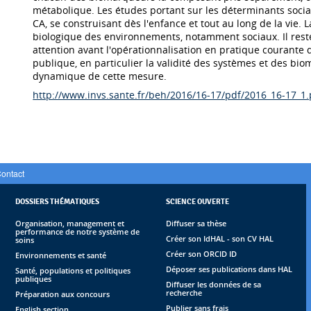
métabolique. Les études portant sur les déterminants sociau
CA, se construisant dès l'enfance et tout au long de la vie. 
biologique des environnements, notamment sociaux. Il res
attention avant l'opérationnalisation en pratique courante 
publique, en particulier la validité des systèmes et des bio
dynamique de cette mesure.
http://www.invs.sante.fr/beh/2016/16-17/pdf/2016_16-17_1.
ontact
DOSSIERS THÉMATIQUES
SCIENCE OUVERTE
Organisation, management et
Diffuser sa thèse
performance de notre système de
Créer son IdHAL - son CV HAL
soins
Créer son ORCID ID
Environnements et santé
Déposer ses publications dans HAL
Santé, populations et politiques
publiques
Diffuser les données de sa
recherche
Préparation aux concours
Publier sans frais
English section