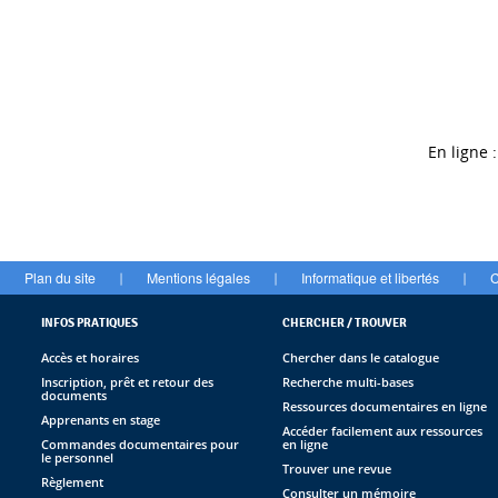
En ligne :
Plan du site
Mentions légales
Informatique et libertés
C
|
|
|
INFOS PRATIQUES
CHERCHER / TROUVER
Accès et horaires
Chercher dans le catalogue
Inscription, prêt et retour des
Recherche multi-bases
documents
Ressources documentaires en ligne
Apprenants en stage
Accéder facilement aux ressources
Commandes documentaires pour
en ligne
le personnel
Trouver une revue
Règlement
Consulter un mémoire