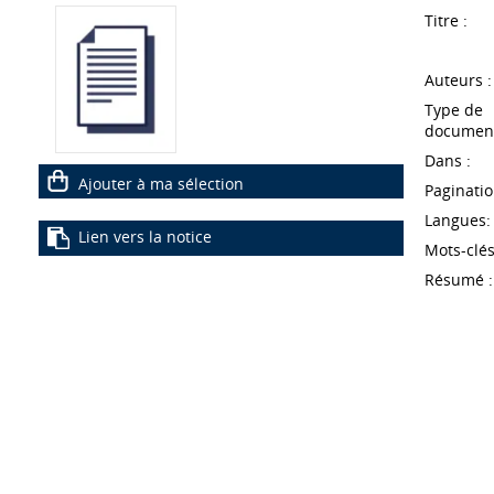
Titre :
Auteurs :
Type de
document
Dans :
Ajouter à ma sélection
Paginatio
Langues:
Lien vers la notice
Mots-clés
Résumé :