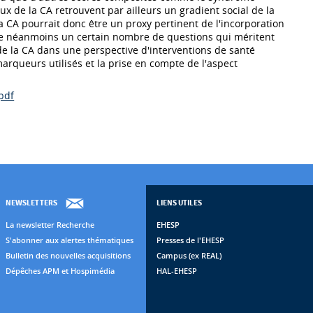
x de la CA retrouvent par ailleurs un gradient social de la
La CA pourrait donc être un proxy pertinent de l'incorporation
te néanmoins un certain nombre de questions qui méritent
de la CA dans une perspective d'interventions de santé
marqueurs utilisés et la prise en compte de l'aspect
pdf
NEWSLETTERS
LIENS UTILES
La newsletter Recherche
EHESP
S'abonner aux alertes thématiques
Presses de l'EHESP
Bulletin des nouvelles acquisitions
Campus (ex REAL)
Dépêches APM et Hospimédia
HAL-EHESP