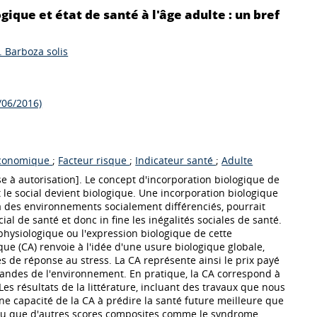
ique et état de santé à l'âge adulte : un bref
. Barboza solis
/06/2016)
économique
;
Facteur risque
;
Indicateur santé
;
Adulte
e à autorisation]. Le concept d'incorporation biologique de
t le social devient biologique. Une incorporation biologique
 à des environnements socialement différenciés, pourrait
al de santé et donc in fine les inégalités sociales de santé.
physiologique ou l'expression biologique de cette
que (CA) renvoie à l'idée d'une usure biologique globale,
s de réponse au stress. La CA représente ainsi le prix payé
andes de l'environnement. En pratique, la CA correspond à
s résultats de la littérature, incluant des travaux que nous
e capacité de la CA à prédire la santé future meilleure que
ou que d'autres scores composites comme le syndrome