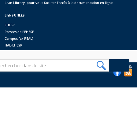
Lean Library, pour vous faciliter l'accès à la documentation en ligne
LIENS UTILES
EHESP
Presses de l'EHESP
Campus (ex REAL)
HAL-EHESP
erche
Suivez les bibliothèques de l'EHESP sur les réseaux sociaux