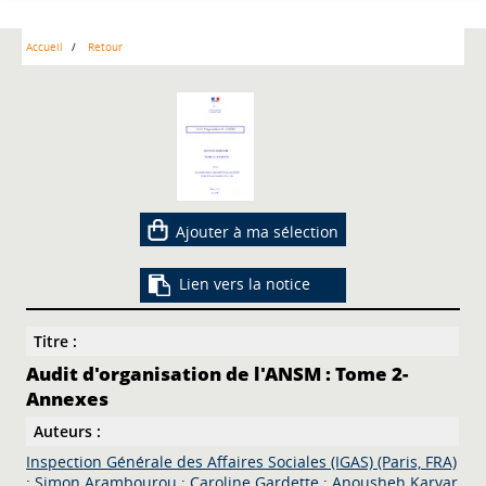
Accueil
Retour
Ajouter à ma sélection
Lien vers la notice
Titre :
Audit d'organisation de l'ANSM : Tome 2-
Annexes
Auteurs :
Inspection Générale des Affaires Sociales (IGAS) (Paris, FRA)
;
Simon Arambourou
;
Caroline Gardette
;
Anousheh Karvar