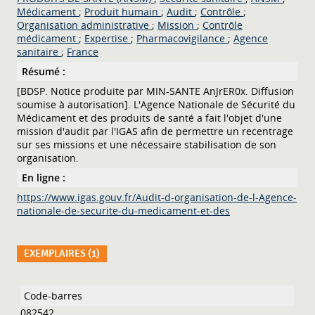
Médicament
;
Produit humain
;
Audit
;
Contrôle
;
Organisation administrative
;
Mission
;
Contrôle
médicament
;
Expertise
;
Pharmacovigilance
;
Agence
sanitaire
;
France
Résumé :
[BDSP. Notice produite par MIN-SANTE AnJrER0x. Diffusion
soumise à autorisation]. L'Agence Nationale de Sécurité du
Médicament et des produits de santé a fait l'objet d'une
mission d'audit par l'IGAS afin de permettre un recentrage
sur ses missions et une nécessaire stabilisation de son
organisation.
En ligne :
https://www.igas.gouv.fr/Audit-d-organisation-de-l-Agence-
nationale-de-securite-du-medicament-et-des
EXEMPLAIRES (1)
Liste des exemplaires
082542