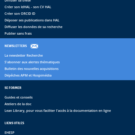
Diffuser sa thèse
Créer son IdHAL - son CV HAL
Créer son ORCID ID
Déposer ses publications dans HAL
Diffuser les données de sa recherche
Publier sans frais
NEWSLETTERS
La newsletter Recherche
S'abonner aux alertes thématiques
Bulletin des nouvelles acquisitions
Dépêches APM et Hospimédia
SE FORMER
Guides et conseils
Ateliers de la doc
Lean Library, pour vous faciliter l'accès à la documentation en ligne
LIENS UTILES
EHESP