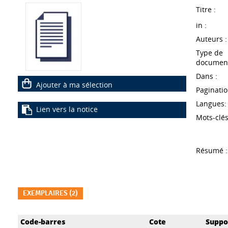
Titre :
in :
Auteurs :
Type de
document
Dans :
Ajouter à ma sélection
Paginatio
Langues:
Lien vers la notice
Mots-clés
Résumé :
EXEMPLAIRES (2)
Liste des exemplaires
Code-barres
Cote
Suppo