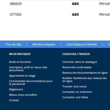
086629
ADS
Périod
077392
ADS
Périod
Plan du site
Mentions légales
Informatique et libertés
C
|
|
|
INFOS PRATIQUES
CHERCHER / TROUVER
Accès et horaires
Chercher dans le catalogue
Inscription, prêt et retour des
Recherche multi-bases
documents
Ressources documentaires en ligne
Apprenants en stage
Accéder facilement aux ressources
Commandes documentaires pour
en ligne
le personnel
Trouver une revue
Règlement
Consulter un mémoire
Mieux nous connaître
Consulter une thèse
Contact