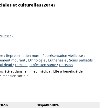
iales et culturelles (2014)
re 2014)
ure
;
Représentation mort
;
Représentation vieillesse
;
ement mourant
;
Ethnologie
;
Euthanasie
;
Soins palliatifs
;
ail deuil
;
Famille
;
Profession santé
;
Décision
ciété et dans le milieu médical. Elle a bénéficié de
dimension sociale.
ction
Disponibilité