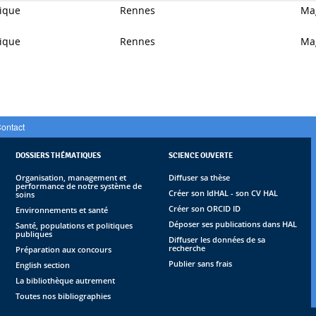
ique
Rennes
Ma
ique
Rennes
Ma
ontact
DOSSIERS THÉMATIQUES
SCIENCE OUVERTE
Organisation, management et
Diffuser sa thèse
performance de notre système de
Créer son IdHAL - son CV HAL
soins
Créer son ORCID ID
Environnements et santé
Déposer ses publications dans HAL
Santé, populations et politiques
publiques
Diffuser les données de sa
recherche
Préparation aux concours
Publier sans frais
English section
La bibliothèque autrement
Toutes nos bibliographies