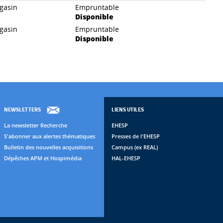
gasin
Empruntable
Disponible
gasin
Empruntable
Disponible
NEWSLETTERS
LIENS UTILES
La newsletter Recherche
EHESP
S'abonner aux alertes thématiques
Presses de l'EHESP
Bulletin des nouvelles acquisitions
Campus (ex REAL)
Dépêches APM et Hospimédia
HAL-EHESP