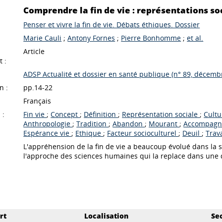
Comprendre la fin de vie : représentations soc
Penser et vivre la fin de vie. Débats éthiques. Dossier
Marie Cauli
;
Antony Fornes
;
Pierre Bonhomme
;
et al.
Article
 :
ADSP Actualité et dossier en santé publique (n° 89, décemb
n :
pp.14-22
Français
 :
Fin vie
;
Concept
;
Définition
;
Représentation sociale
;
Cult
Anthropologie
;
Tradition
;
Abandon
;
Mourant
;
Accompagn
Espérance vie
;
Ethique
;
Facteur socioculturel
;
Deuil
;
Trav
L'appréhension de la fin de vie a beaucoup évolué dans la so
l'approche des sciences humaines qui la replace dans une 
rt
Localisation
Se