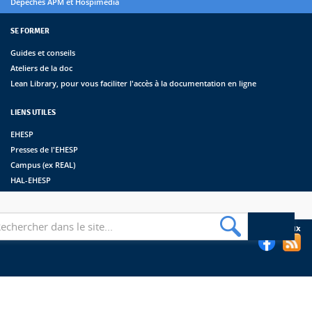
Dépêches APM et Hospimédia
SE FORMER
Guides et conseils
Ateliers de la doc
Lean Library, pour vous faciliter l'accès à la documentation en ligne
LIENS UTILES
EHESP
Presses de l'EHESP
Campus (ex REAL)
HAL-EHESP
erche
Suivez les bibliothèques de l'EHESP sur les réseaux sociaux