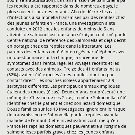
soumise à autorisation]. La transmission de Salmonella par
les reptiles a été rapportée dans de nombreux pays, le
plus souvent chez des enfants. Afin de décrire les cas
d'infections à Salmonella transmises par des reptiles chez
des jeunes enfants en France, une investigation a été
conduite en 2012 chez les enfants de moins de 5 ans
atteints de salmonellose due à un sérotype confirmé par le
Centre national de référence des Salmonella et déjà décrit
en portage chez des reptiles dans la littérature. Les
parents des enfants ont été interrogés par téléphone avec
un questionnaire sur la clinique, la survenue de
symptômes dans l'entourage, les voyages récents et les
contacts avec des animaux. Treize des 41 enfants inclus
(32%) avaient été exposés à des reptiles, dont un par
contact direct. Les souches isolées appartenaient à 9
sérotypes différents. Les principaux animaux impliqués
étaient des tortues (6 cas). Deux enfants ont présenté une
méningite. Chez un de ces 2 cas, la même Salmonella a été
identifiée chez le patient et chez son lézard domestique.
Douze familles sur les 13 investiguées ignoraient le risque
de transmission de Salmonella par les reptiles avant la
maladie de l'enfant. Cette investigation confirme qu'en
France les reptiles domestiques peuvent être à l'origine de
salmonelloses parfois graves chez les jeunes enfants,