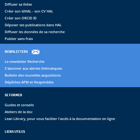
Diffuser sa thèse
Créer son IdHAL - son CV HAL
Créer son ORCID ID
Déposer ses publications dans HAL
Diffuser les données de sa recherche
Publier sans frais
NEWSLETTERS
La newsletter Recherche
S'abonner aux alertes thématiques
Bulletin des nouvelles acquisitions
Dépêches APM et Hospimédia
SE FORMER
Guides et conseils
Ateliers de la doc
Lean Library, pour vous faciliter l'accès à la documentation en ligne
LIENS UTILES