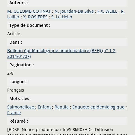
Auteurs :
M. COLOMB COTINAT
;
N. Jourdan-Da Silva
;
F.X. WEILL
;
R.
Lailler
;
X. ROSIERES
;
S. Le Hello
Type de document :
Article
Dans :
Bulletin épidémiologique hebdomadaire (BEH) (n° 1-2,
2014/01/07)
Pagination :
2-8
Langues:
Français
Mots-clés :
Salmonellose
;
Enfant
;
Reptile
;
Enquête épidémiologique
;
France
Résumé :
[BDSP. Notice produite par InVS 8kR0xHDs. Diffusion