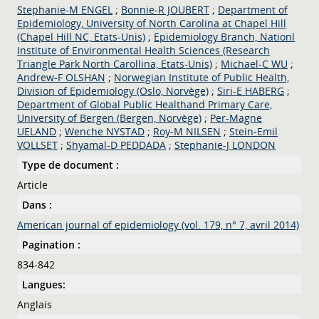
Stephanie-M ENGEL
;
Bonnie-R JOUBERT
;
Department of
Epidemiology, University of North Carolina at Chapel Hill
(Chapel Hill NC, Etats-Unis)
;
Epidemiology Branch, Nationl
Institute of Environmental Health Sciences (Research
Triangle Park North Carollina, Etats-Unis)
;
Michael-C WU
;
Andrew-F OLSHAN
;
Norwegian Institute of Public Health,
Division of Epidemiology (Oslo, Norvège)
;
Siri-E HABERG
;
Department of Global Public Healthand Primary Care,
University of Bergen (Bergen, Norvège)
;
Per-Magne
UELAND
;
Wenche NYSTAD
;
Roy-M NILSEN
;
Stein-Emil
VOLLSET
;
Shyamal-D PEDDADA
;
Stephanie-J LONDON
Type de document :
Article
Dans :
American journal of epidemiology (vol. 179, n° 7, avril 2014)
Pagination :
834-842
Langues:
Anglais