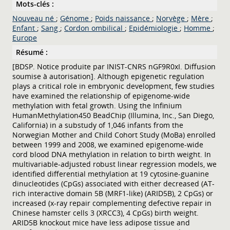
Mots-clés :
Nouveau né
;
Génome
;
Poids naissance
;
Norvège
;
Mère
;
Enfant
;
Sang
;
Cordon ombilical
;
Epidémiologie
;
Homme
;
Europe
Résumé :
[BDSP. Notice produite par INIST-CNRS nGF9R0xI. Diffusion
soumise à autorisation]. Although epigenetic regulation
plays a critical role in embryonic development, few studies
have examined the relationship of epigenome-wide
methylation with fetal growth. Using the Infinium
HumanMethylation450 BeadChip (Illumina, Inc., San Diego,
California) in a substudy of 1,046 infants from the
Norwegian Mother and Child Cohort Study (MoBa) enrolled
between 1999 and 2008, we examined epigenome-wide
cord blood DNA methylation in relation to birth weight. In
multivariable-adjusted robust linear regression models, we
identified differential methylation at 19 cytosine-guanine
dinucleotides (CpGs) associated with either decreased (AT-
rich interactive domain 5B (MRF1-like) (ARID5B), 2 CpGs) or
increased (x-ray repair complementing defective repair in
Chinese hamster cells 3 (XRCC3), 4 CpGs) birth weight.
ARID5B knockout mice have less adipose tissue and