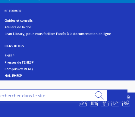
SE FORMER
Guides et conseils
Ateliers de la doc
Lean Library, pour vous faciliter l'accès à la documentation en ligne
LIENS UTILES
EHESP
Presses de l'EHESP
Campus (ex REAL)
HAL-EHESP
erche
Suivez les bibliothèques de l'EHESP sur les réseaux sociaux