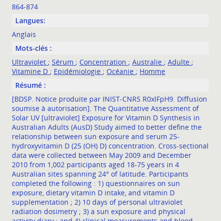
864-874
Langues:
Anglais
Mots-clés :
Ultraviolet
;
Sérum
;
Concentration
;
Australie
;
Adulte
;
Vitamine D
;
Epidémiologie
;
Océanie
;
Homme
Résumé :
[BDSP. Notice produite par INIST-CNRS R0xlFpH9. Diffusion
soumise à autorisation]. The Quantitative Assessment of
Solar UV [ultraviolet] Exposure for Vitamin D Synthesis in
Australian Adults (AusD) Study aimed to better define the
relationship between sun exposure and serum 25-
hydroxyvitamin D (25 (OH) D) concentration. Cross-sectional
data were collected between May 2009 and December
2010 from 1,002 participants aged 18-75 years in 4
Australian sites spanning 24° of latitude. Participants
completed the following : 1) questionnaires on sun
exposure, dietary vitamin D intake, and vitamin D
supplementation ; 2) 10 days of personal ultraviolet
radiation dosimetry ; 3) a sun exposure and physical
activity diary ; and 4) clinical measurements and blood