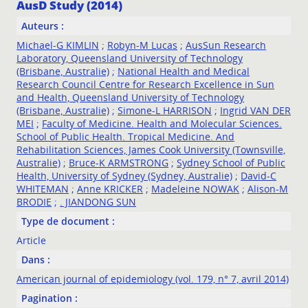
AusD Study (2014)
Auteurs :
Michael-G KIMLIN
;
Robyn-M Lucas
;
AusSun Research
Laboratory, Queensland University of Technology
(Brisbane, Australie)
;
National Health and Medical
Research Council Centre for Research Excellence in Sun
and Health, Queensland University of Technology
(Brisbane, Australie)
;
Simone-L HARRISON
;
Ingrid VAN DER
MEI
;
Faculty of Medicine. Health and Molecular Sciences.
School of Public Health. Tropical Medicine. And
Rehabilitation Sciences, James Cook University (Townsville,
Australie)
;
Bruce-K ARMSTRONG
;
Sydney School of Public
Health, University of Sydney (Sydney, Australie)
;
David-C
WHITEMAN
;
Anne KRICKER
;
Madeleine NOWAK
;
Alison-M
BRODIE
;
. JIANDONG SUN
Type de document :
Article
Dans :
American journal of epidemiology (vol. 179, n° 7, avril 2014)
Pagination :