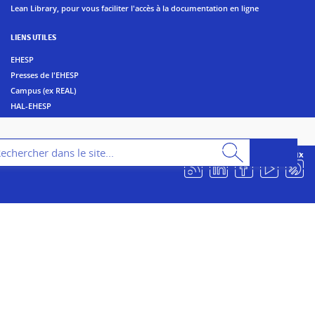
Lean Library, pour vous faciliter l'accès à la documentation en ligne
LIENS UTILES
EHESP
Presses de l'EHESP
Campus (ex REAL)
HAL-EHESP
erche
Suivez les bibliothèques de l'EHESP sur les réseaux sociaux