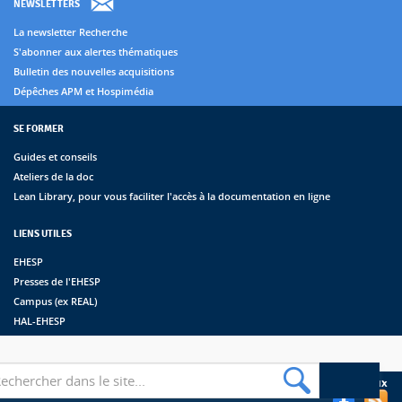
NEWSLETTERS
La newsletter Recherche
S'abonner aux alertes thématiques
Bulletin des nouvelles acquisitions
Dépêches APM et Hospimédia
SE FORMER
Guides et conseils
Ateliers de la doc
Lean Library, pour vous faciliter l'accès à la documentation en ligne
LIENS UTILES
EHESP
Presses de l'EHESP
Campus (ex REAL)
HAL-EHESP
erche
Suivez les bibliothèques de l'EHESP sur les réseaux sociaux